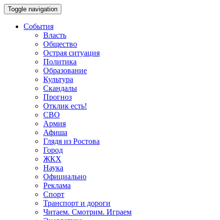
Toggle navigation
События
Власть
Общество
Острая ситуация
Политика
Образование
Культура
Скандалы
Прогноз
Отклик есть!
СВО
Армия
Афиша
Глядя из Ростова
Город
ЖКХ
Наука
Официально
Реклама
Спорт
Транспорт и дороги
Читаем. Смотрим. Играем