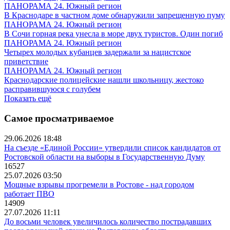
ПАНОРАМА 24. Южный регион
В Краснодаре в частном доме обнаружили запрещенную пуму
ПАНОРАМА 24. Южный регион
В Сочи горная река унесла в море двух туристов. Один погиб
ПАНОРАМА 24. Южный регион
Четырех молодых кубанцев задержали за нацистское
приветствие
ПАНОРАМА 24. Южный регион
Краснодарские полицейские нашли школьницу, жестоко
расправившуюся с голубем
Показать ещё
Самое просматриваемое
29.06.2026 18:48
На съезде «Единой России» утвердили список кандидатов от
Ростовской области на выборы в Государственную Думу
16527
25.07.2026 03:50
Мощные взрывы прогремели в Ростове - над городом
работает ПВО
14909
27.07.2026 11:11
До восьми человек увеличилось количество пострадавших