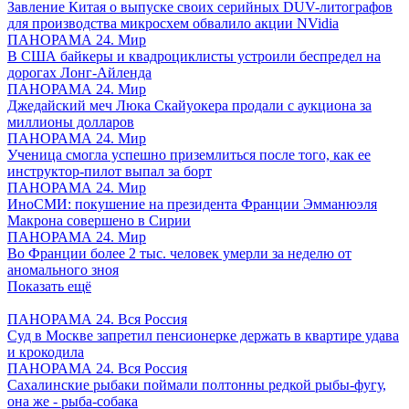
Завление Китая о выпуске своих серийных DUV-литографов
для производства микросхем обвалило акции NVidia
ПАНОРАМА 24. Мир
В США байкеры и квадроциклисты устроили беспредел на
дорогах Лонг-Айленда
ПАНОРАМА 24. Мир
Джедайский меч Люка Скайуокера продали с аукциона за
миллионы долларов
ПАНОРАМА 24. Мир
Ученица смогла успешно приземлиться после того, как ее
инструктор-пилот выпал за борт
ПАНОРАМА 24. Мир
ИноСМИ: покушение на президента Франции Эмманюэля
Макрона совершено в Сирии
ПАНОРАМА 24. Мир
Во Франции более 2 тыс. человек умерли за неделю от
аномального зноя
Показать ещё
ПАНОРАМА 24. Вся Россия
Суд в Москве запретил пенсионерке держать в квартире удава
и крокодила
ПАНОРАМА 24. Вся Россия
Сахалинские рыбаки поймали полтонны редкой рыбы-фугу,
она же - рыба-собака