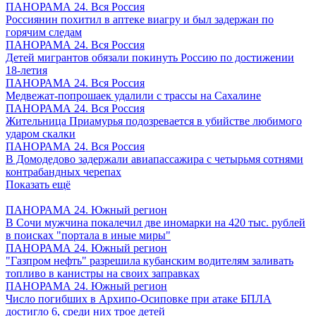
ПАНОРАМА 24. Вся Россия
Россиянин похитил в аптеке виагру и был задержан по
горячим следам
ПАНОРАМА 24. Вся Россия
Детей мигрантов обязали покинуть Россию по достижении
18-летия
ПАНОРАМА 24. Вся Россия
Медвежат-попрошаек удалили с трассы на Сахалине
ПАНОРАМА 24. Вся Россия
Жительница Приамурья подозревается в убийстве любимого
ударом скалки
ПАНОРАМА 24. Вся Россия
В Домодедово задержали авиапассажира с четырьмя сотнями
контрабандных черепах
Показать ещё
ПАНОРАМА 24. Южный регион
В Сочи мужчина покалечил две иномарки на 420 тыс. рублей
в поисках "портала в иные миры"
ПАНОРАМА 24. Южный регион
"Газпром нефть" разрешила кубанским водителям заливать
топливо в канистры на своих заправках
ПАНОРАМА 24. Южный регион
Число погибших в Архипо-Осиповке при атаке БПЛА
достигло 6, среди них трое детей