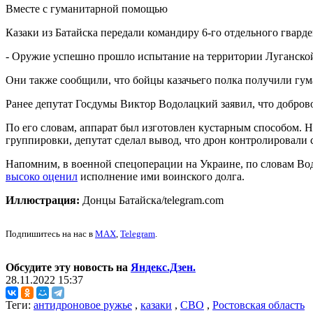
Вместе с гуманитарной помощью
Казаки из Батайска передали командиру 6-го отдельного гвард
- Оружие успешно прошло испытание на территории Луганской 
Они также сообщили, что бойцы казачьего полка получили гум
Ранее депутат Госдумы Виктор Водолацкий заявил, что добро
По его словам, аппарат был изготовлен кустарным способом. 
группировки, депутат сделал вывод, что дрон контролировал
Напомним, в военной спецоперации на Украине, по словам Вод
высоко оценил
исполнение ими воинского долга.
Иллюстрация:
Донцы Батайска/telegram.com
Подпишитесь на нас в
MAX
,
Telegram
.
Обсудите эту новость на
Яндекс.Дзен.
28.11.2022 15:37
Теги:
антидроновое ружье
,
казаки
,
СВО
,
Ростовская область