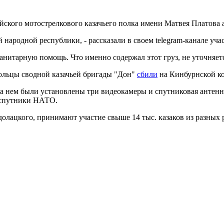
ейского мотострелкового казачьего полка имени Матвея Платова
народной республики, - рассказали в своем telegram-канале уч
анитарную помощь. Что именно содержал этот груз, не уточняет
вольцы сводной казачьей бригады "Дон"
сбили
на Кинбурнской ко
На нем были установлены три видеокамеры и спутниковая антен
и спутники НАТО.
олацкого, принимают участие свыше 14 тыс. казаков из разных