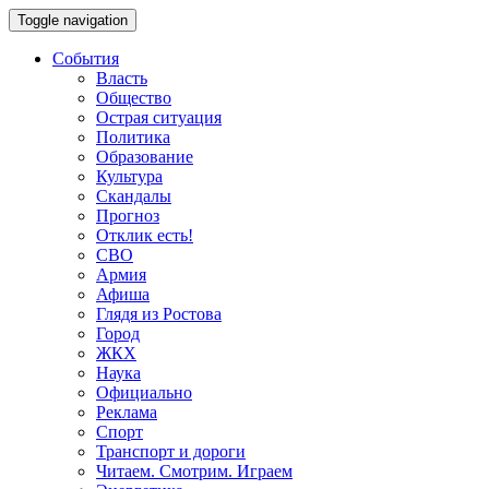
Toggle navigation
События
Власть
Общество
Острая ситуация
Политика
Образование
Культура
Скандалы
Прогноз
Отклик есть!
СВО
Армия
Афиша
Глядя из Ростова
Город
ЖКХ
Наука
Официально
Реклама
Спорт
Транспорт и дороги
Читаем. Смотрим. Играем