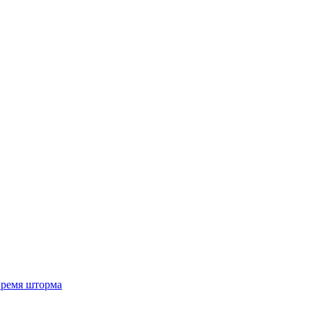
 время шторма