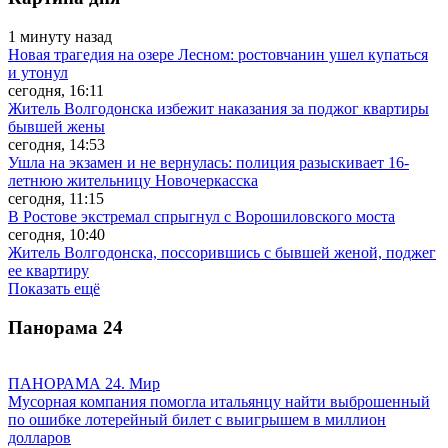
1 минуту назад
Новая трагедия на озере Лесном: ростовчанин ушел купаться
и утонул
сегодня, 16:11
Житель Волгодонска избежит наказания за поджог квартиры
бывшей жены
сегодня, 14:53
Ушла на экзамен и не вернулась: полиция разыскивает 16-
летнюю жительницу Новочеркасска
сегодня, 11:15
В Ростове экстремал спрыгнул с Ворошиловского моста
сегодня, 10:40
Житель Волгодонска, поссорившись с бывшей женой, поджег
ее квартиру
Показать ещё
Панорама
24
ПАНОРАМА 24. Мир
Мусорная компания помогла итальянцу найти выброшенный
по ошибке лотерейный билет с выигрышем в миллион
долларов