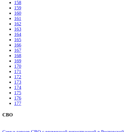
158
159
160
161
162
163
164
165
166
167
168
169
170
171
172
173
174
175
176
177
СВО
Семьи героев СВО с временной регистрацией в Ростовской