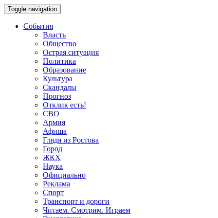
Toggle navigation
События
Власть
Общество
Острая ситуация
Политика
Образование
Культура
Скандалы
Прогноз
Отклик есть!
СВО
Армия
Афиша
Глядя из Ростова
Город
ЖКХ
Наука
Официально
Реклама
Спорт
Транспорт и дороги
Читаем. Смотрим. Играем