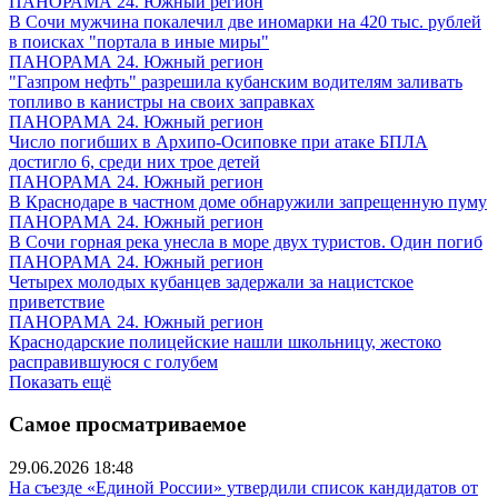
ПАНОРАМА 24. Южный регион
В Сочи мужчина покалечил две иномарки на 420 тыс. рублей
в поисках "портала в иные миры"
ПАНОРАМА 24. Южный регион
"Газпром нефть" разрешила кубанским водителям заливать
топливо в канистры на своих заправках
ПАНОРАМА 24. Южный регион
Число погибших в Архипо-Осиповке при атаке БПЛА
достигло 6, среди них трое детей
ПАНОРАМА 24. Южный регион
В Краснодаре в частном доме обнаружили запрещенную пуму
ПАНОРАМА 24. Южный регион
В Сочи горная река унесла в море двух туристов. Один погиб
ПАНОРАМА 24. Южный регион
Четырех молодых кубанцев задержали за нацистское
приветствие
ПАНОРАМА 24. Южный регион
Краснодарские полицейские нашли школьницу, жестоко
расправившуюся с голубем
Показать ещё
Самое просматриваемое
29.06.2026 18:48
На съезде «Единой России» утвердили список кандидатов от