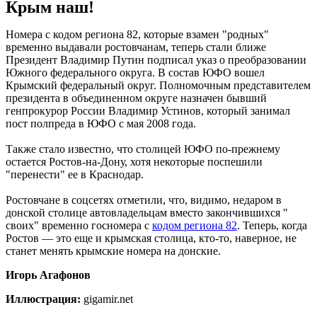
Крым наш!
Номера с кодом региона 82, которые взамен "родных"
временно выдавали ростовчанам, теперь стали ближе
Президент Владимир Путин подписал указ о преобразовании
Южного федерального округа. В состав ЮФО вошел
Крымский федеральный округ. Полномочным представителем
президента в объединенном округе назначен бывший
генпрокурор России Владимир Устинов, который занимал
пост полпреда в ЮФО с мая 2008 года.
Также стало известно, что столицей ЮФО по-прежнему
остается Ростов-на-Дону, хотя некоторые поспешили
"перенести" ее в Краснодар.
Ростовчане в соцсетях отметили, что, видимо, недаром в
донской столице автовладельцам вместо закончившихся "
своих" временно госномера с
кодом региона 82
. Теперь, когда
Ростов — это еще и крымская столица, кто-то, наверное, не
станет менять крымские номера на донские.
Игорь Агафонов
Иллюстрация:
gigamir.net