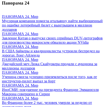
Панорама
24
ПАНОРАМА 24. Мир
Мусорная компания помогла итальянцу найти выброшенный
по ошибке лотерейный билет с выигрышем в миллион
долларов
ПАНОРАМА 24. Мир
Завление Китая о выпуске своих серийных DUV-литографов
для производства микросхем обвалило акции NVidia
ПАНОРАМА 24. Мир
В США байкеры и квадроциклисты устроили беспредел на
дорогах Лонг-Айленда
ПАНОРАМА 24. Мир
Джедайский меч Люка Скайуокера продали с аукциона за
миллионы долларов
ПАНОРАМА 24. Мир
Ученица смогла успешно приземлиться после того, как ее
инструктор-пилот выпал за борт
ПАНОРАМА 24. Мир
ИноСМИ: покушение на президента Франции Эмманюэля
Макрона совершено в Сирии
ПАНОРАМА 24. Мир
Во Франции более 2 тыс. человек умерли за неделю от
аномального зноя