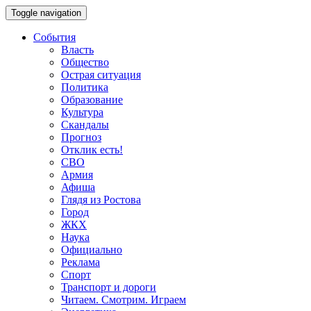
Toggle navigation
События
Власть
Общество
Острая ситуация
Политика
Образование
Культура
Скандалы
Прогноз
Отклик есть!
СВО
Армия
Афиша
Глядя из Ростова
Город
ЖКХ
Наука
Официально
Реклама
Спорт
Транспорт и дороги
Читаем. Смотрим. Играем