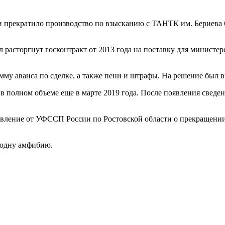
и прекратило производство по взысканию с ТАНТК им. Бериева 6
 расторгнут госконтракт от 2013 года на поставку для министе
мму аванса по сделке, а также пени и штрафы. На решение был 
 в полном объеме еще в марте 2019 года. После появления све
овление от УФССП России по Ростовской области о прекращении
а одну амфибию.