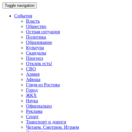
Toggle navigation
События
Власть
Общество
Острая ситуация
Политика
Образование
Культура
Скандалы
Прогноз
Отклик есть!
СВО
Армия
Афиша
Глядя из Ростова
Город
ЖКХ
Наука
Официально
Реклама
Спорт
Транспорт и дороги
Читаем. Смотрим. Играем