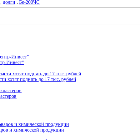
,
долги
,
Бе-200ЧС
нтр-Инвест"
ти хотят поднять до 17 тыс. рублей
астеров
варов и химической продукции