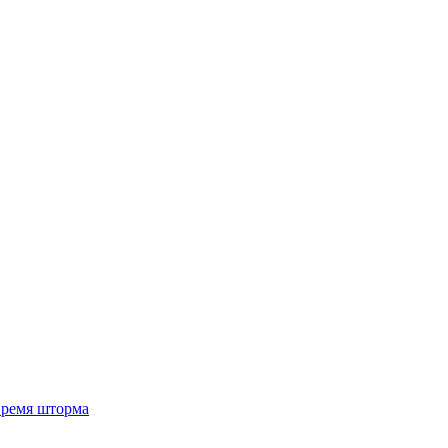
 время шторма