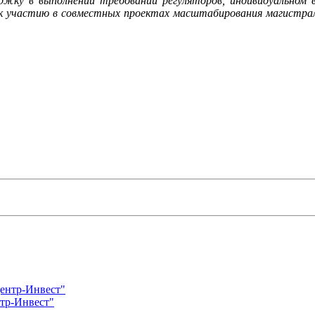
жку в выполнении требований регуляторов, индивидуальном 
участию в совместных проектах масштабирования магистраль
нтр-Инвест"