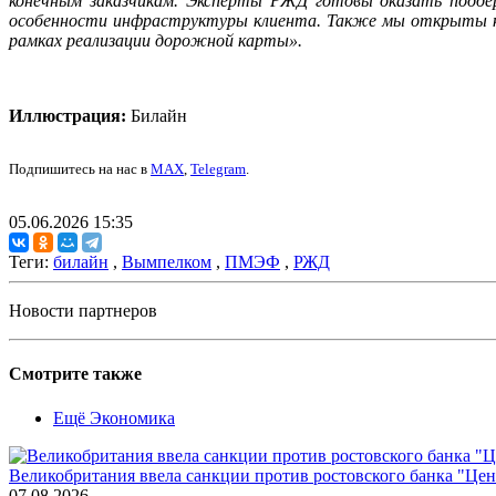
конечным заказчикам. Эксперты РЖД готовы оказать поддер
особенности инфраструктуры клиента. Также мы открыты к 
рамках реализации дорожной карты».
Иллюстрация:
Билайн
Подпишитесь на нас в
MAX
,
Telegram
.
05.06.2026 15:35
Теги:
билайн
,
Вымпелком
,
ПМЭФ
,
РЖД
Новости партнеров
Смотрите также
Ещё Экономика
Великобритания ввела санкции против ростовского банка "Це
07.08.2026