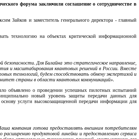
ческого форума заключили соглашение о сотрудничестве в
сим Зайков и заместитель генерального директора - главный
овать технологию на объектах критической информационной
й безопасности. Для Билайна это стратегическое направление,
ития и масштабирования квантовых решений в России. Вместе
овых технологий, будем способствовать обмену экспертизой и
ренитет страны в области квантовых коммуникаций».
ыло объявлено о проведении успешных пилотных испытаний
принципиально новый уровень защиты передачи данных для
в основу услуги высокозащищенной передачи информации для
 Наша компания готова предоставлять внешним потребителям
по расширению продуктовой линейки и предоставлению сервиса