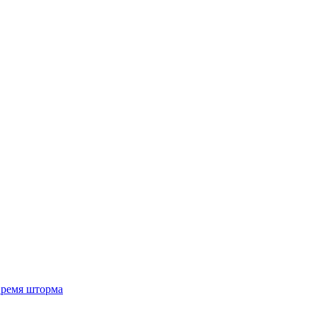
 время шторма