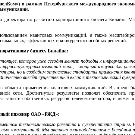
лКом») в рамках Петербургского международного экономи
оммуникаций.
о директора по развитию корпоративного бизнеса Билайна Мак
пользованием квантовых коммуникаций, а также масштабир
оптимальных, эффективных и конкурентоспособных решений.
рпоративному бизнесу Билайна:
стоящее, которое уже сегодня меняет подходы к информационно
инфраструктурных компаний мира, – мощный импульс для разв
ктуры, но и создадим отраслевые стандарты применения квант
удничество внесёт существенный вклад в технологический суве
в области применения квантовых коммуникаций. В апреле б
вной сети. Достигнутые результаты позволят обеспечить 
ит защите собственных ресурсов телеком-оператора, и ляжет 
лавный инженер ОАО «РЖД»:
ементом технологического развития и суверенитета страны.
нтовых коммуникаций. Мы активно взаимодействием с Билайном 