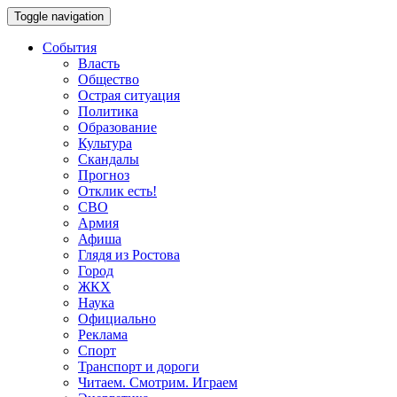
Toggle navigation
События
Власть
Общество
Острая ситуация
Политика
Образование
Культура
Скандалы
Прогноз
Отклик есть!
СВО
Армия
Афиша
Глядя из Ростова
Город
ЖКХ
Наука
Официально
Реклама
Спорт
Транспорт и дороги
Читаем. Смотрим. Играем