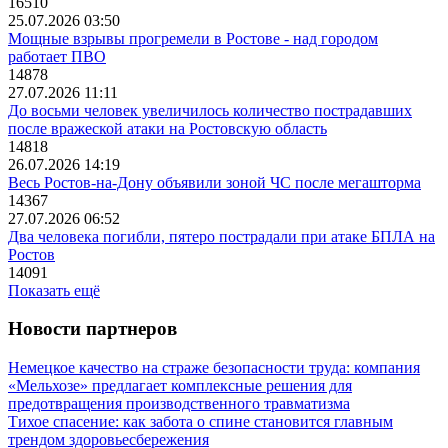
16510
25.07.2026 03:50
Мощные взрывы прогремели в Ростове - над городом
работает ПВО
14878
27.07.2026 11:11
До восьми человек увеличилось количество пострадавших
после вражеской атаки на Ростовскую область
14818
26.07.2026 14:19
Весь Ростов-на-Дону объявили зоной ЧС после мегашторма
14367
27.07.2026 06:52
Два человека погибли, пятеро пострадали при атаке БПЛА на
Ростов
14091
Показать ещё
Новости партнеров
Немецкое качество на страже безопасности труда: компания
«Мельхозе» предлагает комплексные решения для
предотвращения производственного травматизма
Тихое спасение: как забота о спине становится главным
трендом здоровьесбережения