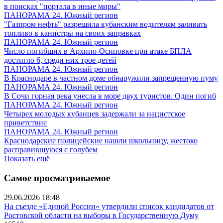
в поисках "портала в иные миры"
ПАНОРАМА 24. Южный регион
"Газпром нефть" разрешила кубанским водителям заливать
топливо в канистры на своих заправках
ПАНОРАМА 24. Южный регион
Число погибших в Архипо-Осиповке при атаке БПЛА
достигло 6, среди них трое детей
ПАНОРАМА 24. Южный регион
В Краснодаре в частном доме обнаружили запрещенную пуму
ПАНОРАМА 24. Южный регион
В Сочи горная река унесла в море двух туристов. Один погиб
ПАНОРАМА 24. Южный регион
Четырех молодых кубанцев задержали за нацистское
приветствие
ПАНОРАМА 24. Южный регион
Краснодарские полицейские нашли школьницу, жестоко
расправившуюся с голубем
Показать ещё
Самое просматриваемое
29.06.2026 18:48
На съезде «Единой России» утвердили список кандидатов от
Ростовской области на выборы в Государственную Думу