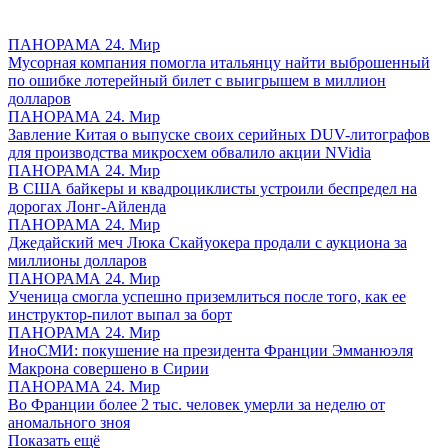
ПАНОРАМА 24. Мир
Мусорная компания помогла итальянцу найти выброшенный
по ошибке лотерейный билет с выигрышем в миллион
долларов
ПАНОРАМА 24. Мир
Завление Китая о выпуске своих серийных DUV-литографов
для производства микросхем обвалило акции NVidia
ПАНОРАМА 24. Мир
В США байкеры и квадроциклисты устроили беспредел на
дорогах Лонг-Айленда
ПАНОРАМА 24. Мир
Джедайский меч Люка Скайуокера продали с аукциона за
миллионы долларов
ПАНОРАМА 24. Мир
Ученица смогла успешно приземлиться после того, как ее
инструктор-пилот выпал за борт
ПАНОРАМА 24. Мир
ИноСМИ: покушение на президента Франции Эмманюэля
Макрона совершено в Сирии
ПАНОРАМА 24. Мир
Во Франции более 2 тыс. человек умерли за неделю от
аномального зноя
Показать ещё