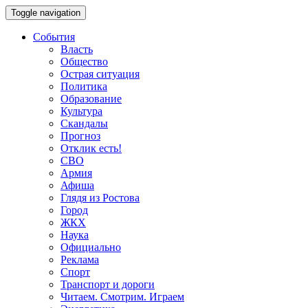
Toggle navigation
События
Власть
Общество
Острая ситуация
Политика
Образование
Культура
Скандалы
Прогноз
Отклик есть!
СВО
Армия
Афиша
Глядя из Ростова
Город
ЖКХ
Наука
Официально
Реклама
Спорт
Транспорт и дороги
Читаем. Смотрим. Играем