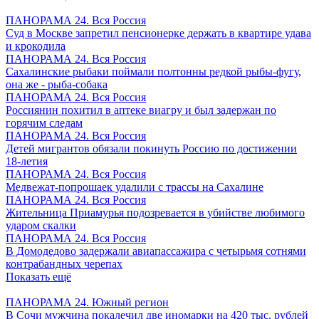
ПАНОРАМА 24. Вся Россия
Суд в Москве запретил пенсионерке держать в квартире удава
и крокодила
ПАНОРАМА 24. Вся Россия
Сахалинские рыбаки поймали полтонны редкой рыбы-фугу,
она же - рыба-собака
ПАНОРАМА 24. Вся Россия
Россиянин похитил в аптеке виагру и был задержан по
горячим следам
ПАНОРАМА 24. Вся Россия
Детей мигрантов обязали покинуть Россию по достижении
18-летия
ПАНОРАМА 24. Вся Россия
Медвежат-попрошаек удалили с трассы на Сахалине
ПАНОРАМА 24. Вся Россия
Жительница Приамурья подозревается в убийстве любимого
ударом скалки
ПАНОРАМА 24. Вся Россия
В Домодедово задержали авиапассажира с четырьмя сотнями
контрабандных черепах
Показать ещё
ПАНОРАМА 24. Южный регион
В Сочи мужчина покалечил две иномарки на 420 тыс. рублей