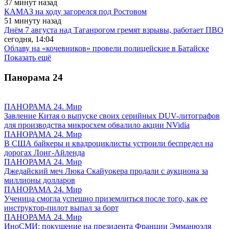
37 минут назад
КАМАЗ на ходу загорелся под Ростовом
51 минуту назад
Днём 7 августа над Таганрогом гремят взрывы, работает ПВО
сегодня, 14:04
Облаву на «кочевников» провели полицейские в Батайске
Показать ещё
Панорама
24
ПАНОРАМА 24. Мир
Завление Китая о выпуске своих серийных DUV-литографов
для производства микросхем обвалило акции NVidia
ПАНОРАМА 24. Мир
В США байкеры и квадроциклисты устроили беспредел на
дорогах Лонг-Айленда
ПАНОРАМА 24. Мир
Джедайский меч Люка Скайуокера продали с аукциона за
миллионы долларов
ПАНОРАМА 24. Мир
Ученица смогла успешно приземлиться после того, как ее
инструктор-пилот выпал за борт
ПАНОРАМА 24. Мир
ИноСМИ: покушение на президента Франции Эмманюэля