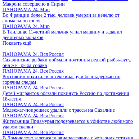
Макрона совершено в Сирии
ПАНОРАМА 24. Мир
Во Франции более 2 тыс. человек умерли за неделю от
аномального зноя
ПАНОРАМА 24. Мир
В Таиланде 11-летний мальчик угнал машину и задавил
девятерых монахов
Показать ещё
ПАНОРАМА 24. Вся Россия
Сахалинские рыбаки поймали полтонны редкой рыбы-фугу,
она же - рыба-собака
ПАНОРАМА 24. Вся Россия
Россиянин похитил в аптеке виагру и был задержан по
горячим следам
ПАНОРАМА 24. Вся Россия
Детей мигрантов обязали покинуть Россию по достижении
18-летия
ПАНОРАМА 24. Вся Россия
Медвежат-попрошаек удалили с трассы на Сахалине
ПАНОРАМА 24. Вся Россия
Жительница Приамурья подозревается в убийстве любимого
ударом скалки
ПАНОРАМА 24. Вся Россия
В Домодедово задержали авиапассажира с четырьмя сотнями