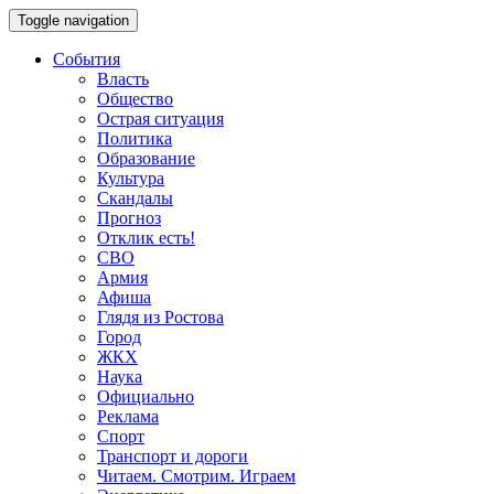
Toggle navigation
События
Власть
Общество
Острая ситуация
Политика
Образование
Культура
Скандалы
Прогноз
Отклик есть!
СВО
Армия
Афиша
Глядя из Ростова
Город
ЖКХ
Наука
Официально
Реклама
Спорт
Транспорт и дороги
Читаем. Смотрим. Играем