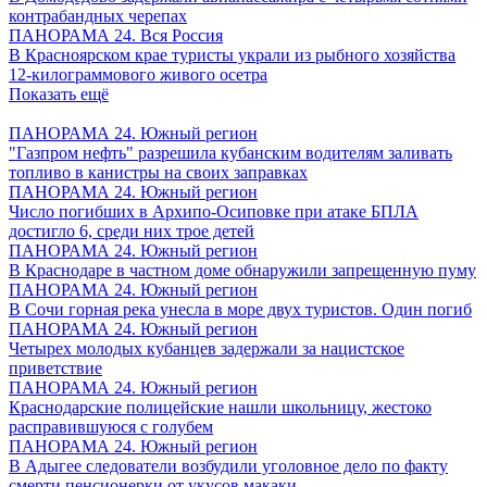
контрабандных черепах
ПАНОРАМА 24. Вся Россия
В Красноярском крае туристы украли из рыбного хозяйства
12-килограммового живого осетра
Показать ещё
ПАНОРАМА 24. Южный регион
"Газпром нефть" разрешила кубанским водителям заливать
топливо в канистры на своих заправках
ПАНОРАМА 24. Южный регион
Число погибших в Архипо-Осиповке при атаке БПЛА
достигло 6, среди них трое детей
ПАНОРАМА 24. Южный регион
В Краснодаре в частном доме обнаружили запрещенную пуму
ПАНОРАМА 24. Южный регион
В Сочи горная река унесла в море двух туристов. Один погиб
ПАНОРАМА 24. Южный регион
Четырех молодых кубанцев задержали за нацистское
приветствие
ПАНОРАМА 24. Южный регион
Краснодарские полицейские нашли школьницу, жестоко
расправившуюся с голубем
ПАНОРАМА 24. Южный регион
В Адыгее следователи возбудили уголовное дело по факту
смерти пенсионерки от укусов макаки