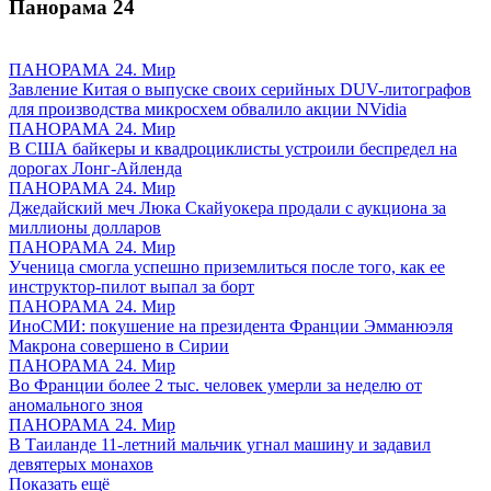
Панорама
24
ПАНОРАМА 24. Мир
Завление Китая о выпуске своих серийных DUV-литографов
для производства микросхем обвалило акции NVidia
ПАНОРАМА 24. Мир
В США байкеры и квадроциклисты устроили беспредел на
дорогах Лонг-Айленда
ПАНОРАМА 24. Мир
Джедайский меч Люка Скайуокера продали с аукциона за
миллионы долларов
ПАНОРАМА 24. Мир
Ученица смогла успешно приземлиться после того, как ее
инструктор-пилот выпал за борт
ПАНОРАМА 24. Мир
ИноСМИ: покушение на президента Франции Эмманюэля
Макрона совершено в Сирии
ПАНОРАМА 24. Мир
Во Франции более 2 тыс. человек умерли за неделю от
аномального зноя
ПАНОРАМА 24. Мир
В Таиланде 11-летний мальчик угнал машину и задавил
девятерых монахов
Показать ещё