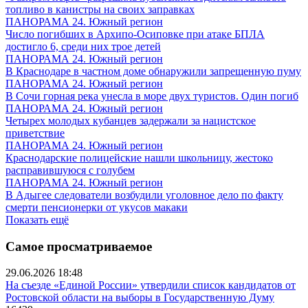
топливо в канистры на своих заправках
ПАНОРАМА 24. Южный регион
Число погибших в Архипо-Осиповке при атаке БПЛА
достигло 6, среди них трое детей
ПАНОРАМА 24. Южный регион
В Краснодаре в частном доме обнаружили запрещенную пуму
ПАНОРАМА 24. Южный регион
В Сочи горная река унесла в море двух туристов. Один погиб
ПАНОРАМА 24. Южный регион
Четырех молодых кубанцев задержали за нацистское
приветствие
ПАНОРАМА 24. Южный регион
Краснодарские полицейские нашли школьницу, жестоко
расправившуюся с голубем
ПАНОРАМА 24. Южный регион
В Адыгее следователи возбудили уголовное дело по факту
смерти пенсионерки от укусов макаки
Показать ещё
Самое просматриваемое
29.06.2026 18:48
На съезде «Единой России» утвердили список кандидатов от
Ростовской области на выборы в Государственную Думу