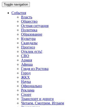
Toggle navigation
События
Власть
Общество
Острая ситуация
Политика
Образование
Культура
Скандалы
Прогноз
Отклик есть!
СВО
Армия
Афиша
Глядя из Ростова
Город
ЖКХ
Наука
Официально
Реклама
Спорт
Транспорт и дороги
Читаем. Смотрим. Играем