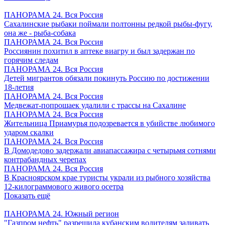
ПАНОРАМА 24. Вся Россия
Сахалинские рыбаки поймали полтонны редкой рыбы-фугу,
она же - рыба-собака
ПАНОРАМА 24. Вся Россия
Россиянин похитил в аптеке виагру и был задержан по
горячим следам
ПАНОРАМА 24. Вся Россия
Детей мигрантов обязали покинуть Россию по достижении
18-летия
ПАНОРАМА 24. Вся Россия
Медвежат-попрошаек удалили с трассы на Сахалине
ПАНОРАМА 24. Вся Россия
Жительница Приамурья подозревается в убийстве любимого
ударом скалки
ПАНОРАМА 24. Вся Россия
В Домодедово задержали авиапассажира с четырьмя сотнями
контрабандных черепах
ПАНОРАМА 24. Вся Россия
В Красноярском крае туристы украли из рыбного хозяйства
12-килограммового живого осетра
Показать ещё
ПАНОРАМА 24. Южный регион
"Газпром нефть" разрешила кубанским водителям заливать