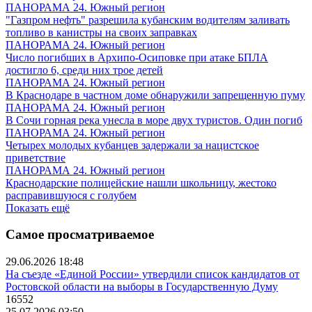
ПАНОРАМА 24. Южный регион
"Газпром нефть" разрешила кубанским водителям заливать
топливо в канистры на своих заправках
ПАНОРАМА 24. Южный регион
Число погибших в Архипо-Осиповке при атаке БПЛА
достигло 6, среди них трое детей
ПАНОРАМА 24. Южный регион
В Краснодаре в частном доме обнаружили запрещенную пуму
ПАНОРАМА 24. Южный регион
В Сочи горная река унесла в море двух туристов. Один погиб
ПАНОРАМА 24. Южный регион
Четырех молодых кубанцев задержали за нацистское
приветствие
ПАНОРАМА 24. Южный регион
Краснодарские полицейские нашли школьницу, жестоко
расправившуюся с голубем
Показать ещё
Самое просматриваемое
29.06.2026 18:48
На съезде «Единой России» утвердили список кандидатов от
Ростовской области на выборы в Государственную Думу
16552
25.07.2026 03:50