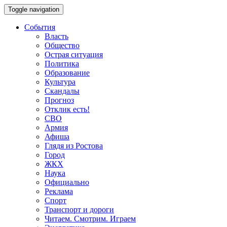
Toggle navigation
События
Власть
Общество
Острая ситуация
Политика
Образование
Культура
Скандалы
Прогноз
Отклик есть!
СВО
Армия
Афиша
Глядя из Ростова
Город
ЖКХ
Наука
Официально
Реклама
Спорт
Транспорт и дороги
Читаем. Смотрим. Играем