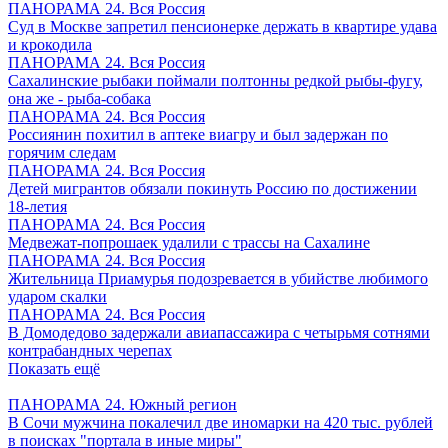
ПАНОРАМА 24. Вся Россия
Суд в Москве запретил пенсионерке держать в квартире удава
и крокодила
ПАНОРАМА 24. Вся Россия
Сахалинские рыбаки поймали полтонны редкой рыбы-фугу,
она же - рыба-собака
ПАНОРАМА 24. Вся Россия
Россиянин похитил в аптеке виагру и был задержан по
горячим следам
ПАНОРАМА 24. Вся Россия
Детей мигрантов обязали покинуть Россию по достижении
18-летия
ПАНОРАМА 24. Вся Россия
Медвежат-попрошаек удалили с трассы на Сахалине
ПАНОРАМА 24. Вся Россия
Жительница Приамурья подозревается в убийстве любимого
ударом скалки
ПАНОРАМА 24. Вся Россия
В Домодедово задержали авиапассажира с четырьмя сотнями
контрабандных черепах
Показать ещё
ПАНОРАМА 24. Южный регион
В Сочи мужчина покалечил две иномарки на 420 тыс. рублей
в поисках "портала в иные миры"