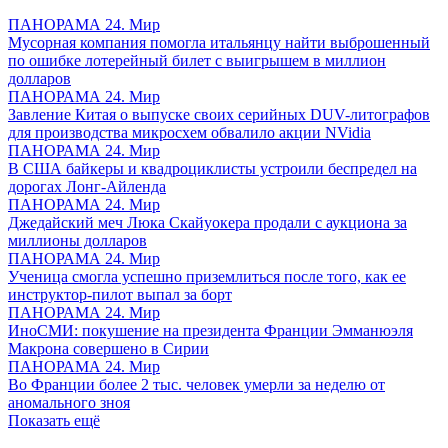
ПАНОРАМА 24. Мир
Мусорная компания помогла итальянцу найти выброшенный
по ошибке лотерейный билет с выигрышем в миллион
долларов
ПАНОРАМА 24. Мир
Завление Китая о выпуске своих серийных DUV-литографов
для производства микросхем обвалило акции NVidia
ПАНОРАМА 24. Мир
В США байкеры и квадроциклисты устроили беспредел на
дорогах Лонг-Айленда
ПАНОРАМА 24. Мир
Джедайский меч Люка Скайуокера продали с аукциона за
миллионы долларов
ПАНОРАМА 24. Мир
Ученица смогла успешно приземлиться после того, как ее
инструктор-пилот выпал за борт
ПАНОРАМА 24. Мир
ИноСМИ: покушение на президента Франции Эмманюэля
Макрона совершено в Сирии
ПАНОРАМА 24. Мир
Во Франции более 2 тыс. человек умерли за неделю от
аномального зноя
Показать ещё