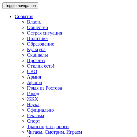
Toggle navigation
События
Власть
Общество
Острая ситуация
Политика
Образование
Культура
Скандалы
Прогноз
Отклик есть!
СВО
Армия
Афиша
Глядя из Ростова
Город
ЖКХ
Наука
Официально
Реклама
Спорт
Транспорт и дороги
Читаем. Смотрим. Играем