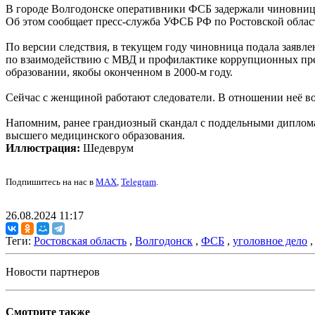
В городе Волгодонске оперативники ФСБ задержали чиновницу
Об этом сообщает пресс-служба УФСБ РФ по Ростовской облас
По версии следствия, в текущем году чиновница подала заявл
по взаимодействию с МВД и профилактике коррупционных пре
образовании, якобы оконченном в 2000-м году.
Сейчас с женщиной работают следователи. В отношении неё во
Напомним, ранее грандиозный скандал с поддельными диплом
высшего медицинского образования.
Иллюстрация:
Шедеврум
Подпишитесь на нас в
MAX
,
Telegram
.
26.08.2024 11:17
Теги:
Ростовская область
,
Волгодонск
,
ФСБ
,
уголовное дело
Новости партнеров
Смотрите также