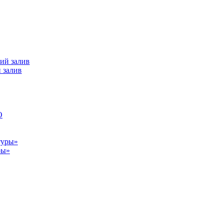
 залив
ры»