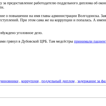
 за предоставление работодателю поддельного диплома об окон
ти.
ение о повышении на имя главы администрации Волгодонска. За
ступлений. При этом сама же на коррупции и попалась. А име
збуждено уголовное дело.
ами грянул в Дубовской ЦРБ. Там медсёстры
принимали пациен
,
чиновники
,
коррупция
,
поддельный диплом
,
задержание за ф