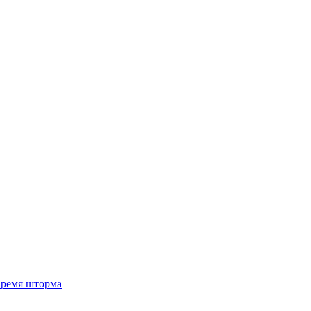
 время шторма