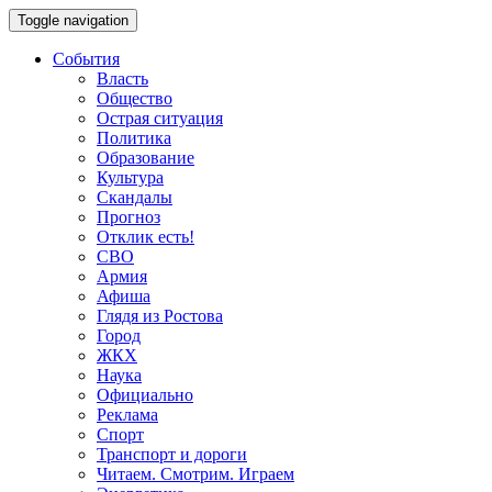
Toggle navigation
События
Власть
Общество
Острая ситуация
Политика
Образование
Культура
Скандалы
Прогноз
Отклик есть!
СВО
Армия
Афиша
Глядя из Ростова
Город
ЖКХ
Наука
Официально
Реклама
Спорт
Транспорт и дороги
Читаем. Смотрим. Играем