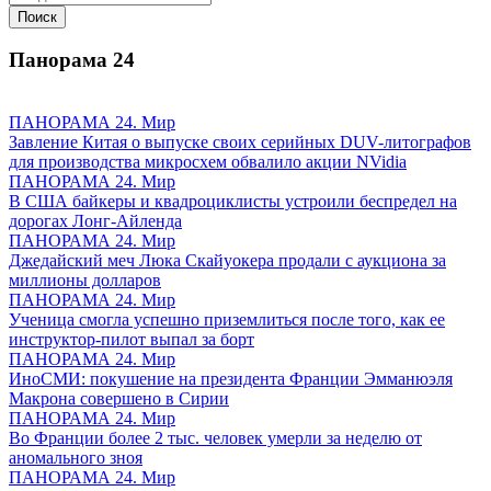
Панорама
24
ПАНОРАМА 24. Мир
Завление Китая о выпуске своих серийных DUV-литографов
для производства микросхем обвалило акции NVidia
ПАНОРАМА 24. Мир
В США байкеры и квадроциклисты устроили беспредел на
дорогах Лонг-Айленда
ПАНОРАМА 24. Мир
Джедайский меч Люка Скайуокера продали с аукциона за
миллионы долларов
ПАНОРАМА 24. Мир
Ученица смогла успешно приземлиться после того, как ее
инструктор-пилот выпал за борт
ПАНОРАМА 24. Мир
ИноСМИ: покушение на президента Франции Эмманюэля
Макрона совершено в Сирии
ПАНОРАМА 24. Мир
Во Франции более 2 тыс. человек умерли за неделю от
аномального зноя
ПАНОРАМА 24. Мир