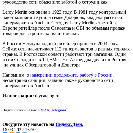
руководство сети объяснило заботой о сотрудниках.
Leroy Merlin основана в 1923 году. В 1981 году контрольный
пакет компании купила семья Дюбрюль, владеющая сетью
гипермаркетов Auchan. Сегодня Leroy Merlin - третий в
Европе ритейлер после Castorama и OBI по объемам продаж
товаров для строительства и отделки.
В России международный ритейлер пришел в 2003 году.
Сейчас сеть насчитывает 112 гипермаркетов в разных городах
страны. В Ростовской области работают три магазина. Один
из них находится в ТЦ «Мега» в Аксае, два других в Ростове -
на улицах Обсерваторной и Доватора.
Напомним, о
намерении продолжить работу в России
,
несмотря на санкции, заявило также руководство сети
гипермаркетов Auchan.
Иллюстрация:
diycatalog.ru
Подпишитесь на нас в
MAX
,
Telegram
.
Обсудите эту новость на
Яндекс.Дзен.
16.03.2022 13:50