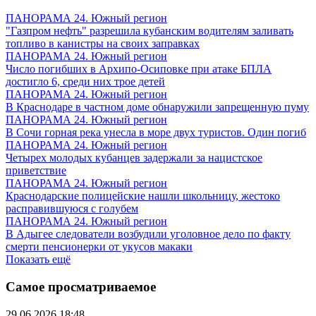
ПАНОРАМА 24. Южный регион
"Газпром нефть" разрешила кубанским водителям заливать
топливо в канистры на своих заправках
ПАНОРАМА 24. Южный регион
Число погибших в Архипо-Осиповке при атаке БПЛА
достигло 6, среди них трое детей
ПАНОРАМА 24. Южный регион
В Краснодаре в частном доме обнаружили запрещенную пуму
ПАНОРАМА 24. Южный регион
В Сочи горная река унесла в море двух туристов. Один погиб
ПАНОРАМА 24. Южный регион
Четырех молодых кубанцев задержали за нацистское
приветствие
ПАНОРАМА 24. Южный регион
Краснодарские полицейские нашли школьницу, жестоко
расправившуюся с голубем
ПАНОРАМА 24. Южный регион
В Адыгее следователи возбудили уголовное дело по факту
смерти пенсионерки от укусов макаки
Показать ещё
Самое просматриваемое
29.06.2026 18:48