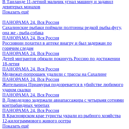
В Таиланде 11-летний мальчик угнал машину и задавил
девятерых монахов
Показать ещё
ПАНОРАМА 24. Вся Россия
Сахалинские рыбаки поймали полтонны редкой рыбы-фугу,
она же - рыба-собака
ПАНОРАМА 24. Вся Россия
Россиянин похитил в аптеке виагру и был задержан по
горячим следам
ПАНОРАМА 24. Вся Россия
Детей мигрантов обязали покинуть Россию по достижении
18-летия
ПАНОРАМА 24. Вся Россия
Медвежат-попрошаек удалили с трассы на Сахалине
ПАНОРАМА 24. Вся Россия
Жительница Приамурья подозревается в убийстве любимого
ударом скалки
ПАНОРАМА 24. Вся Россия
В Домодедово задержали авиапассажира с четырьмя сотнями
контрабандных черепах
ПАНОРАМА 24. Вся Россия
В Красноярском крае туристы украли из рыбного хозяйства
12-килограммового живого осетра
Показать ещё