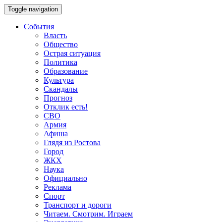
Toggle navigation
События
Власть
Общество
Острая ситуация
Политика
Образование
Культура
Скандалы
Прогноз
Отклик есть!
СВО
Армия
Афиша
Глядя из Ростова
Город
ЖКХ
Наука
Официально
Реклама
Спорт
Транспорт и дороги
Читаем. Смотрим. Играем