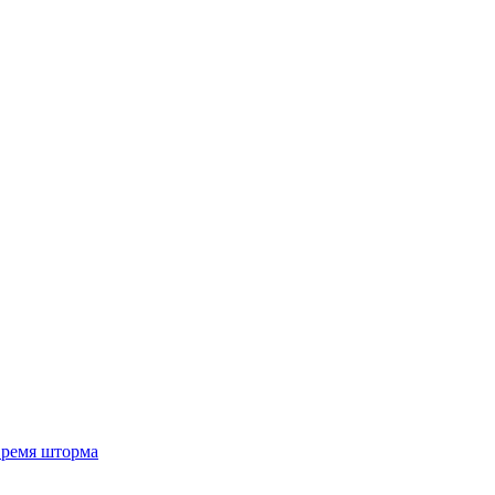
 время шторма