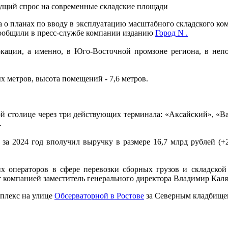
ущий спрос на современные складские площади
 о планах по вводу в эксплуатацию масштабного складского ко
 сообщили в пресс-службе компании изданию
Город N .
окации, а именно, в Юго-Восточной промзоне региона, в непос
ых метров, высота помещений - 7,6 метров.
ой столице через три действующих терминала: «Аксайский», «
.
а 2024 год вполучил выручку в размере 16,7 млрд рублей (+
х операторов в сфере перевозки сборных грузов и складской 
т компанией заместитель генерального директора Владимир Кал
мплекс на улице
Обсерваторной в Ростове
за Северным кладбище