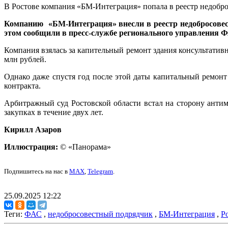
В Ростове компания «БМ-Интеграция» попала в реестр недобр
Компанию «БМ-Интеграция» внесли в реестр недобросовест
этом сообщили в пресс-службе регионального управления 
Компания взялась за капительный ремонт здания консультативн
млн рублей.
Однако даже спустя год после этой даты капитальный ремонт
контракта.
Арбитражный суд Ростовской области встал на сторону ант
закупках в течение двух лет.
Кирилл Азаров
Иллюстрация:
© «Панорама»
Подпишитесь на нас в
MAX
,
Telegram
.
25.09.2025 12:22
Теги:
ФАС
,
недобросовестный подрядчик
,
БМ-Интеграция
,
Р