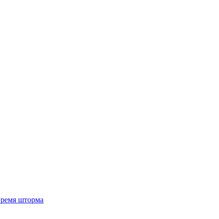
 время шторма