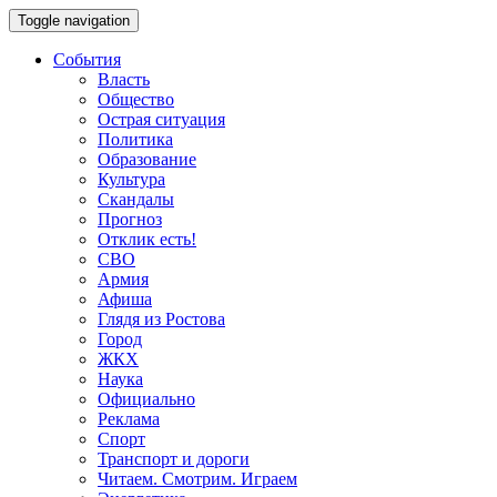
Toggle navigation
События
Власть
Общество
Острая ситуация
Политика
Образование
Культура
Скандалы
Прогноз
Отклик есть!
СВО
Армия
Афиша
Глядя из Ростова
Город
ЖКХ
Наука
Официально
Реклама
Спорт
Транспорт и дороги
Читаем. Смотрим. Играем