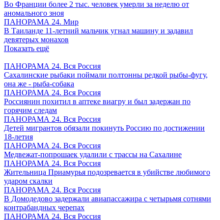
Во Франции более 2 тыс. человек умерли за неделю от
аномального зноя
ПАНОРАМА 24. Мир
В Таиланде 11-летний мальчик угнал машину и задавил
девятерых монахов
Показать ещё
ПАНОРАМА 24. Вся Россия
Сахалинские рыбаки поймали полтонны редкой рыбы-фугу,
она же - рыба-собака
ПАНОРАМА 24. Вся Россия
Россиянин похитил в аптеке виагру и был задержан по
горячим следам
ПАНОРАМА 24. Вся Россия
Детей мигрантов обязали покинуть Россию по достижении
18-летия
ПАНОРАМА 24. Вся Россия
Медвежат-попрошаек удалили с трассы на Сахалине
ПАНОРАМА 24. Вся Россия
Жительница Приамурья подозревается в убийстве любимого
ударом скалки
ПАНОРАМА 24. Вся Россия
В Домодедово задержали авиапассажира с четырьмя сотнями
контрабандных черепах
ПАНОРАМА 24. Вся Россия