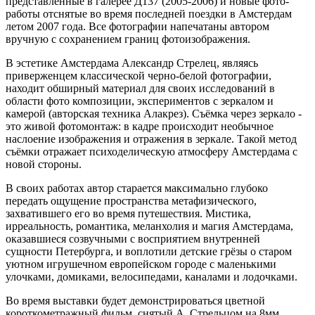
представленные в галерее Д137 (2005-2006) и новые фото-
работы отснятые во время последней поездки в Амстердам
летом 2007 года. Все фотографии напечатаны автором
вручную с сохранением границ фотоизображения.
В эстетике Амстердама Александр Стрелец, являясь
приверженцем классической черно-белой фотографии,
находит обширный материал для своих исследований в
области фото композиции, экспериментов с зеркалом и
камерой (авторская техника Алакрез). Съёмка через зеркало -
это живой фотомонтаж: в кадре происходит необычное
наслоение изображения и отражения в зеркале. Такой метод
съёмки отражает психоделическую атмосферу Амстердама с
новой стороны.
В своих работах автор старается максимально глубоко
передать ощущение пространства метафизического,
захватившего его во время путешествия. Мистика,
ирреальность, романтика, меланхолия и магия Амстердама,
оказавшиеся созвучными с восприятием внутренней
сущности Петербурга, и воплотили детские грёзы о старом
уютном игрушечном европейском городе с маленькими
улочками, домиками, велосипедами, каналами и лодочками.
Во время выставки будет демонстрироваться цветной
короткометражный фильм, снятый А. Стрельцом на 8мм