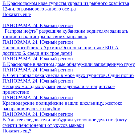
В Красноярском крае туристы украли из рыбного хозяйства
12-килограммового живого осетра
Показать ещё
ПАНОРАМА 24. Южный регион
"Газпром нефть" разрешила кубанским водителям заливать
топливо в канистры на своих заправках
ПАНОРАМА 24. Южный регион
Число погибших в Архипо-Осиповке при атаке БПЛА
достигло 6, среди них трое детей
ПАНОРАМА 24. Южный регион
В Краснодаре в частном доме обнаружили запрещенную пуму
ПАНОРАМА 24. Южный регион
В Сочи горная река унесла в море двух туристов. Один погиб
ПАНОРАМА 24. Южный регион
Четырех молодых кубанцев задержали за нацистское
приветствие
ПАНОРАМА 24. Южный регион
Краснодарские полицейские нашли школьницу, жестоко
расправившуюся с голубем
ПАНОРАМА 24. Южный регион
В Адыгее следователи возбудили уголовное дело по факту
смерти пенсионерки от укусов макаки
Показать ещё