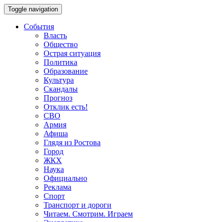
Toggle navigation
События
Власть
Общество
Острая ситуация
Политика
Образование
Культура
Скандалы
Прогноз
Отклик есть!
СВО
Армия
Афиша
Глядя из Ростова
Город
ЖКХ
Наука
Официально
Реклама
Спорт
Транспорт и дороги
Читаем. Смотрим. Играем