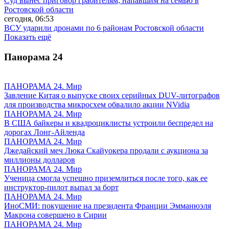
Суд вынес приговор грабителям, напавшим на семью в
Ростовской области
сегодня, 06:53
ВСУ ударили дронами по 6 районам Ростовской области
Показать ещё
Панорама
24
ПАНОРАМА 24. Мир
Завление Китая о выпуске своих серийных DUV-литографов
для производства микросхем обвалило акции NVidia
ПАНОРАМА 24. Мир
В США байкеры и квадроциклисты устроили беспредел на
дорогах Лонг-Айленда
ПАНОРАМА 24. Мир
Джедайский меч Люка Скайуокера продали с аукциона за
миллионы долларов
ПАНОРАМА 24. Мир
Ученица смогла успешно приземлиться после того, как ее
инструктор-пилот выпал за борт
ПАНОРАМА 24. Мир
ИноСМИ: покушение на президента Франции Эмманюэля
Макрона совершено в Сирии
ПАНОРАМА 24. Мир