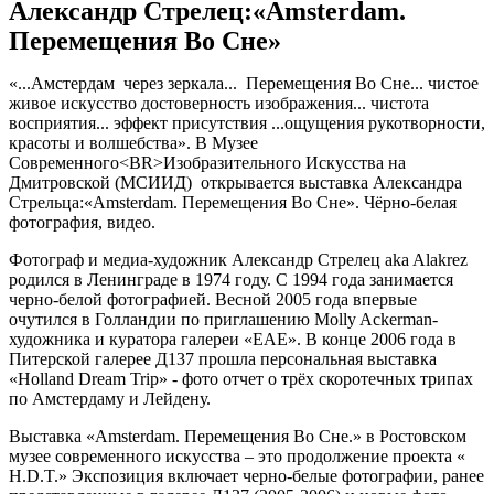
Александр Стрелец:«Amsterdam.
Перемещения Во Сне»
«...Амстердам через зеркала... Перемещения Во Сне... чистое
живое искусство достоверность изображения... чистота
восприятия... эффект присутствия ...ощущения рукотворности,
красоты и волшебства». В Музее
Современного<BR>Изобразительного Искусства на
Дмитровской (МСИИД) открывается выставка Александра
Стрельца:«Amsterdam. Перемещения Во Сне». Чёрно-белая
фотография, видео.
Фотограф и медиа-художник Александр Стрелец aka Alakrez
родился в Ленинграде в 1974 году. C 1994 года занимается
черно-белой фотографией. Весной 2005 года впервые
очутился в Голландии по приглашению Molly Ackerman-
художника и куратора галереи «EAE». В конце 2006 года в
Питерской галерее Д137 прошла персональная выставка
«Holland Dream Trip» - фото отчет о трёх скоротечных трипах
по Амстердаму и Лейдену.
Выставка «Amsterdam. Перемещения Во Сне.» в Ростовском
музее современного искусства – это продолжение проекта «
H.D.T.» Экспозиция включает черно-белые фотографии, ранее