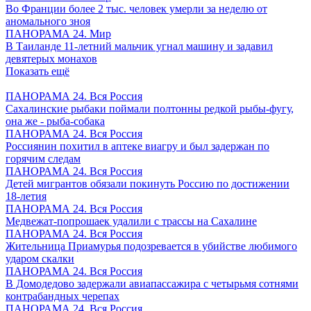
Во Франции более 2 тыс. человек умерли за неделю от
аномального зноя
ПАНОРАМА 24. Мир
В Таиланде 11-летний мальчик угнал машину и задавил
девятерых монахов
Показать ещё
ПАНОРАМА 24. Вся Россия
Сахалинские рыбаки поймали полтонны редкой рыбы-фугу,
она же - рыба-собака
ПАНОРАМА 24. Вся Россия
Россиянин похитил в аптеке виагру и был задержан по
горячим следам
ПАНОРАМА 24. Вся Россия
Детей мигрантов обязали покинуть Россию по достижении
18-летия
ПАНОРАМА 24. Вся Россия
Медвежат-попрошаек удалили с трассы на Сахалине
ПАНОРАМА 24. Вся Россия
Жительница Приамурья подозревается в убийстве любимого
ударом скалки
ПАНОРАМА 24. Вся Россия
В Домодедово задержали авиапассажира с четырьмя сотнями
контрабандных черепах
ПАНОРАМА 24. Вся Россия