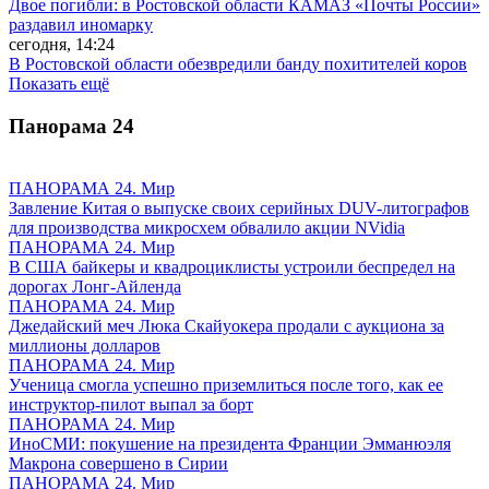
Двое погибли: в Ростовской области КАМАЗ «Почты России»
раздавил иномарку
сегодня, 14:24
В Ростовской области обезвредили банду похитителей коров
Показать ещё
Панорама
24
ПАНОРАМА 24. Мир
Завление Китая о выпуске своих серийных DUV-литографов
для производства микросхем обвалило акции NVidia
ПАНОРАМА 24. Мир
В США байкеры и квадроциклисты устроили беспредел на
дорогах Лонг-Айленда
ПАНОРАМА 24. Мир
Джедайский меч Люка Скайуокера продали с аукциона за
миллионы долларов
ПАНОРАМА 24. Мир
Ученица смогла успешно приземлиться после того, как ее
инструктор-пилот выпал за борт
ПАНОРАМА 24. Мир
ИноСМИ: покушение на президента Франции Эмманюэля
Макрона совершено в Сирии
ПАНОРАМА 24. Мир