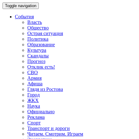
Toggle navigation
События
Власть
Общество
Острая ситуация
Политика
Образование
Культура
Скандалы
Прогноз
Отклик есть!
СВО
Армия
Афиша
Глядя из Ростова
Город
ЖКХ
Наука
Официально
Реклама
Спорт
Транспорт и дороги
Читаем. Смотрим. Играем