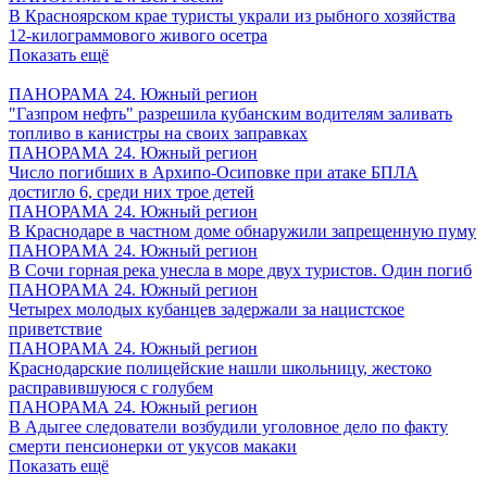
В Красноярском крае туристы украли из рыбного хозяйства
12-килограммового живого осетра
Показать ещё
ПАНОРАМА 24. Южный регион
"Газпром нефть" разрешила кубанским водителям заливать
топливо в канистры на своих заправках
ПАНОРАМА 24. Южный регион
Число погибших в Архипо-Осиповке при атаке БПЛА
достигло 6, среди них трое детей
ПАНОРАМА 24. Южный регион
В Краснодаре в частном доме обнаружили запрещенную пуму
ПАНОРАМА 24. Южный регион
В Сочи горная река унесла в море двух туристов. Один погиб
ПАНОРАМА 24. Южный регион
Четырех молодых кубанцев задержали за нацистское
приветствие
ПАНОРАМА 24. Южный регион
Краснодарские полицейские нашли школьницу, жестоко
расправившуюся с голубем
ПАНОРАМА 24. Южный регион
В Адыгее следователи возбудили уголовное дело по факту
смерти пенсионерки от укусов макаки
Показать ещё