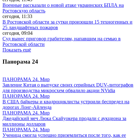
Военные рассказали о новой атаке украинских БПЛА на
Ростовскую область
сегодня, 11:33
В Ростовской области за сутки произошли 15 техногенных и
25 ландшафтных пожаров
сегодня, 09:04
Суд вынес приговор грабителям, напавшим на семью в
Ростовской области
Показать ещё
Панорама
24
ПАНОРАМА 24. Мир
Завление Китая о выпуске своих серийных DUV-литографов
для производства микросхем обвалило акции NVidia
ПАНОРАМА 24. Мир
В США байкеры и квадроциклисты устроили беспредел на
дорогах Лонг-Айленда
ПАНОРАМА 24. Мир
Джедайский меч Люка Скайуокера продали с аукциона за
миллионы долларов
ПАНОРАМА 24. Мир
Ученица смогла успешно приземлиться после того, как ее