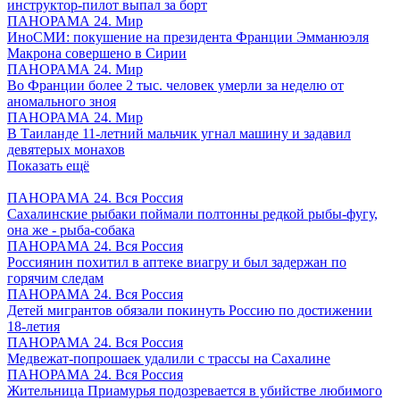
инструктор-пилот выпал за борт
ПАНОРАМА 24. Мир
ИноСМИ: покушение на президента Франции Эмманюэля
Макрона совершено в Сирии
ПАНОРАМА 24. Мир
Во Франции более 2 тыс. человек умерли за неделю от
аномального зноя
ПАНОРАМА 24. Мир
В Таиланде 11-летний мальчик угнал машину и задавил
девятерых монахов
Показать ещё
ПАНОРАМА 24. Вся Россия
Сахалинские рыбаки поймали полтонны редкой рыбы-фугу,
она же - рыба-собака
ПАНОРАМА 24. Вся Россия
Россиянин похитил в аптеке виагру и был задержан по
горячим следам
ПАНОРАМА 24. Вся Россия
Детей мигрантов обязали покинуть Россию по достижении
18-летия
ПАНОРАМА 24. Вся Россия
Медвежат-попрошаек удалили с трассы на Сахалине
ПАНОРАМА 24. Вся Россия
Жительница Приамурья подозревается в убийстве любимого