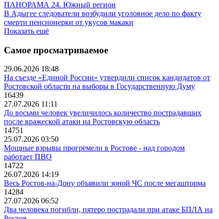
ПАНОРАМА 24. Южный регион
В Адыгее следователи возбудили уголовное дело по факту
смерти пенсионерки от укусов макаки
Показать ещё
Самое просматриваемое
29.06.2026 18:48
На съезде «Единой России» утвердили список кандидатов от
Ростовской области на выборы в Государственную Думу
16439
27.07.2026 11:11
До восьми человек увеличилось количество пострадавших
после вражеской атаки на Ростовскую область
14751
25.07.2026 03:50
Мощные взрывы прогремели в Ростове - над городом
работает ПВО
14722
26.07.2026 14:19
Весь Ростов-на-Дону объявили зоной ЧС после мегашторма
14284
27.07.2026 06:52
Два человека погибли, пятеро пострадали при атаке БПЛА на
Ростов