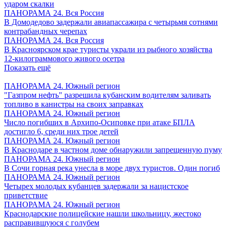
ударом скалки
ПАНОРАМА 24. Вся Россия
В Домодедово задержали авиапассажира с четырьмя сотнями
контрабандных черепах
ПАНОРАМА 24. Вся Россия
В Красноярском крае туристы украли из рыбного хозяйства
12-килограммового живого осетра
Показать ещё
ПАНОРАМА 24. Южный регион
"Газпром нефть" разрешила кубанским водителям заливать
топливо в канистры на своих заправках
ПАНОРАМА 24. Южный регион
Число погибших в Архипо-Осиповке при атаке БПЛА
достигло 6, среди них трое детей
ПАНОРАМА 24. Южный регион
В Краснодаре в частном доме обнаружили запрещенную пуму
ПАНОРАМА 24. Южный регион
В Сочи горная река унесла в море двух туристов. Один погиб
ПАНОРАМА 24. Южный регион
Четырех молодых кубанцев задержали за нацистское
приветствие
ПАНОРАМА 24. Южный регион
Краснодарские полицейские нашли школьницу, жестоко
расправившуюся с голубем