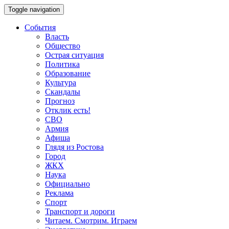
Toggle navigation
События
Власть
Общество
Острая ситуация
Политика
Образование
Культура
Скандалы
Прогноз
Отклик есть!
СВО
Армия
Афиша
Глядя из Ростова
Город
ЖКХ
Наука
Официально
Реклама
Спорт
Транспорт и дороги
Читаем. Смотрим. Играем