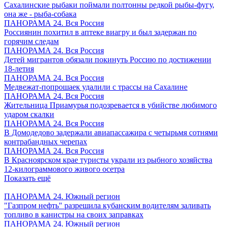
Сахалинские рыбаки поймали полтонны редкой рыбы-фугу,
она же - рыба-собака
ПАНОРАМА 24. Вся Россия
Россиянин похитил в аптеке виагру и был задержан по
горячим следам
ПАНОРАМА 24. Вся Россия
Детей мигрантов обязали покинуть Россию по достижении
18-летия
ПАНОРАМА 24. Вся Россия
Медвежат-попрошаек удалили с трассы на Сахалине
ПАНОРАМА 24. Вся Россия
Жительница Приамурья подозревается в убийстве любимого
ударом скалки
ПАНОРАМА 24. Вся Россия
В Домодедово задержали авиапассажира с четырьмя сотнями
контрабандных черепах
ПАНОРАМА 24. Вся Россия
В Красноярском крае туристы украли из рыбного хозяйства
12-килограммового живого осетра
Показать ещё
ПАНОРАМА 24. Южный регион
"Газпром нефть" разрешила кубанским водителям заливать
топливо в канистры на своих заправках
ПАНОРАМА 24. Южный регион