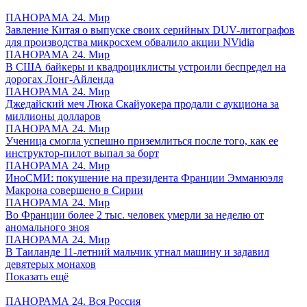
ПАНОРАМА 24. Мир
Завление Китая о выпуске своих серийных DUV-литографов
для производства микросхем обвалило акции NVidia
ПАНОРАМА 24. Мир
В США байкеры и квадроциклисты устроили беспредел на
дорогах Лонг-Айленда
ПАНОРАМА 24. Мир
Джедайский меч Люка Скайуокера продали с аукциона за
миллионы долларов
ПАНОРАМА 24. Мир
Ученица смогла успешно приземлиться после того, как ее
инструктор-пилот выпал за борт
ПАНОРАМА 24. Мир
ИноСМИ: покушение на президента Франции Эмманюэля
Макрона совершено в Сирии
ПАНОРАМА 24. Мир
Во Франции более 2 тыс. человек умерли за неделю от
аномального зноя
ПАНОРАМА 24. Мир
В Таиланде 11-летний мальчик угнал машину и задавил
девятерых монахов
Показать ещё
ПАНОРАМА 24. Вся Россия