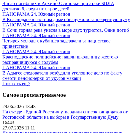
Число погибших в Архипо-Осиповке при атаке БПЛА
достигло 6, среди них трое детей
ПАНОРАМА 24. Южный регион
В Краснодаре в частном доме обнаружили запрещенную пуму
ПАНОРАМА 24. Южный регион
В Сочи горная река унесла в море двух туристов. Один погиб
ПАНОРАМА 24. Южный регион
Четырех молодых кубанцев задержали за нацистское
приветствие
ПАНОРАМА 24. Южный регион
Краснодарские полицейские нашли школьницу, жестоко
расправившуюся с голубем
ПАНОРАМА 24. Южный регион
В Адыгее следователи возбудили уголовное дело по факту
смерти пенсионерки от укусов макаки
Показать ещё
Самое просматриваемое
29.06.2026 18:48
На съезде «Единой России» утвердили список кандидатов от
Ростовской области на выборы в Государственную Думу
16443
27.07.2026 11:11