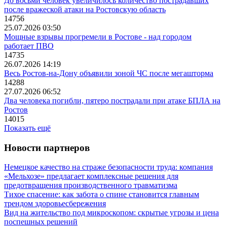
До восьми человек увеличилось количество пострадавших
после вражеской атаки на Ростовскую область
14756
25.07.2026 03:50
Мощные взрывы прогремели в Ростове - над городом
работает ПВО
14735
26.07.2026 14:19
Весь Ростов-на-Дону объявили зоной ЧС после мегашторма
14288
27.07.2026 06:52
Два человека погибли, пятеро пострадали при атаке БПЛА на
Ростов
14015
Показать ещё
Новости партнеров
Немецкое качество на страже безопасности труда: компания
«Мельхозе» предлагает комплексные решения для
предотвращения производственного травматизма
Тихое спасение: как забота о спине становится главным
трендом здоровьесбережения
Вид на жительство под микроскопом: скрытые угрозы и цена
поспешных решений