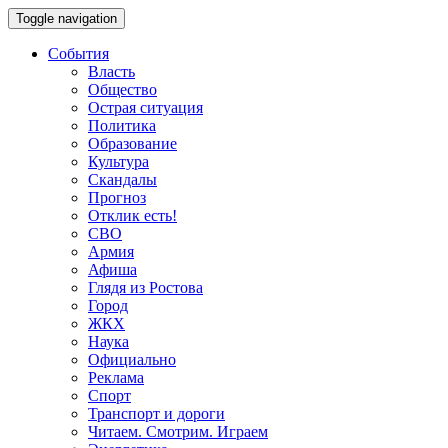
Toggle navigation
События
Власть
Общество
Острая ситуация
Политика
Образование
Культура
Скандалы
Прогноз
Отклик есть!
СВО
Армия
Афиша
Глядя из Ростова
Город
ЖКХ
Наука
Официально
Реклама
Спорт
Транспорт и дороги
Читаем. Смотрим. Играем