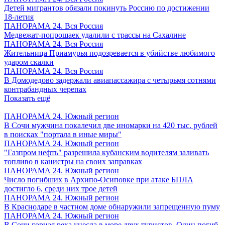
Детей мигрантов обязали покинуть Россию по достижении
18-летия
ПАНОРАМА 24. Вся Россия
Медвежат-попрошаек удалили с трассы на Сахалине
ПАНОРАМА 24. Вся Россия
Жительница Приамурья подозревается в убийстве любимого
ударом скалки
ПАНОРАМА 24. Вся Россия
В Домодедово задержали авиапассажира с четырьмя сотнями
контрабандных черепах
Показать ещё
ПАНОРАМА 24. Южный регион
В Сочи мужчина покалечил две иномарки на 420 тыс. рублей
в поисках "портала в иные миры"
ПАНОРАМА 24. Южный регион
"Газпром нефть" разрешила кубанским водителям заливать
топливо в канистры на своих заправках
ПАНОРАМА 24. Южный регион
Число погибших в Архипо-Осиповке при атаке БПЛА
достигло 6, среди них трое детей
ПАНОРАМА 24. Южный регион
В Краснодаре в частном доме обнаружили запрещенную пуму
ПАНОРАМА 24. Южный регион
В Сочи горная река унесла в море двух туристов. Один погиб