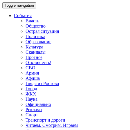
Toggle navigation
События
Власть
Общество
Острая ситуация
Политика
Образование
Культура
Скандалы
Прогноз
Отклик есть!
СВО
Армия
Афиша
Глядя из Ростова
Город
ЖКХ
Наука
Официально
Реклама
Спорт
Транспорт и дороги
Читаем. Смотрим. Играем