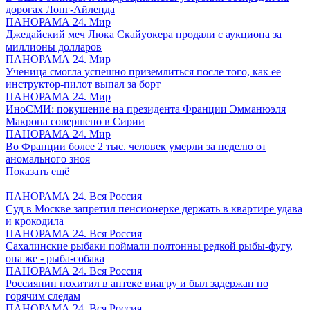
дорогах Лонг-Айленда
ПАНОРАМА 24. Мир
Джедайский меч Люка Скайуокера продали с аукциона за
миллионы долларов
ПАНОРАМА 24. Мир
Ученица смогла успешно приземлиться после того, как ее
инструктор-пилот выпал за борт
ПАНОРАМА 24. Мир
ИноСМИ: покушение на президента Франции Эмманюэля
Макрона совершено в Сирии
ПАНОРАМА 24. Мир
Во Франции более 2 тыс. человек умерли за неделю от
аномального зноя
Показать ещё
ПАНОРАМА 24. Вся Россия
Суд в Москве запретил пенсионерке держать в квартире удава
и крокодила
ПАНОРАМА 24. Вся Россия
Сахалинские рыбаки поймали полтонны редкой рыбы-фугу,
она же - рыба-собака
ПАНОРАМА 24. Вся Россия
Россиянин похитил в аптеке виагру и был задержан по
горячим следам
ПАНОРАМА 24. Вся Россия