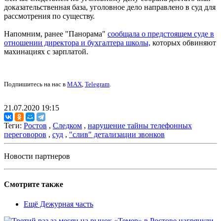
доказательственная база, уголовное дело направлено в суд для
рассмотрения по существу.
Напомним, ранее "Панорама"
сообщала о предстоящем суде в
отношении директора и бухгалтера школы,
которых обвиняют
махинациях с зарплатой.
Подпишитесь на нас в
MAX
,
Telegram
.
21.07.2020 19:15
Теги:
Ростов
,
Следком
,
нарушение тайны телефонных
переговоров
,
суд
,
"слив" детализации звонков
Новости партнеров
Смотрите также
Ещё Дежурная часть