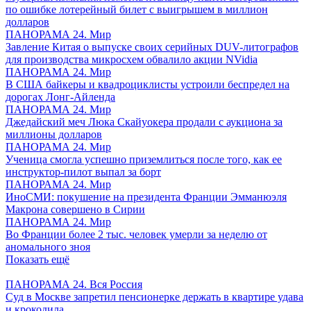
по ошибке лотерейный билет с выигрышем в миллион
долларов
ПАНОРАМА 24. Мир
Завление Китая о выпуске своих серийных DUV-литографов
для производства микросхем обвалило акции NVidia
ПАНОРАМА 24. Мир
В США байкеры и квадроциклисты устроили беспредел на
дорогах Лонг-Айленда
ПАНОРАМА 24. Мир
Джедайский меч Люка Скайуокера продали с аукциона за
миллионы долларов
ПАНОРАМА 24. Мир
Ученица смогла успешно приземлиться после того, как ее
инструктор-пилот выпал за борт
ПАНОРАМА 24. Мир
ИноСМИ: покушение на президента Франции Эмманюэля
Макрона совершено в Сирии
ПАНОРАМА 24. Мир
Во Франции более 2 тыс. человек умерли за неделю от
аномального зноя
Показать ещё
ПАНОРАМА 24. Вся Россия
Суд в Москве запретил пенсионерке держать в квартире удава
и крокодила