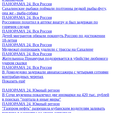
ПАНОРАМА 24. Вся Россия
Сахалинские рыбаки поймали полтонны редкой рыбы-фугу,
она же - рыба-собака
ПАНОРАМА 24. Вся Россия
Россиянин похитил в аптеке виагру и был задержан по
горячим следам
ПАНОРАМА 24. Вся Россия
Детей мигрантов обязали покинуть Россию по достижении
18-летия
ПАНОРАМА 24. Вся Россия
Медвежат-попрошаек удалили с трассы на Сахалине
ПАНОРАМА 24. Вся Россия
Жительница Приамурья подозревается в убийстве любимого
ударом скалки
ПАНОРАМА 24. Вся Россия
В Домодедово задержали авиапассажира с четырьмя сотнями
контрабандных черепах
Показать ещё
ПАНОРАМА 24. Южный регион
В Сочи мужчина покалечил две иномарки на 420 тыс. рублей
в поисках "портала в иные миры"
ПАНОРАМА 24. Южный регион
"Газпром нефть" разрешила кубанским водителям заливать
топливо в канистры на своих заправках