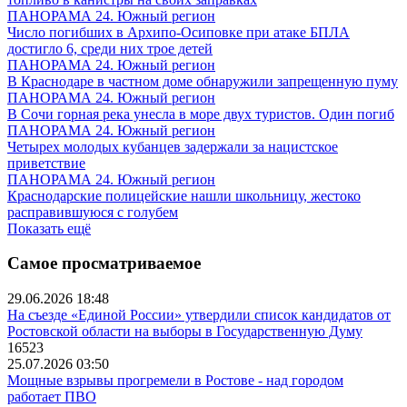
ПАНОРАМА 24. Южный регион
Число погибших в Архипо-Осиповке при атаке БПЛА
достигло 6, среди них трое детей
ПАНОРАМА 24. Южный регион
В Краснодаре в частном доме обнаружили запрещенную пуму
ПАНОРАМА 24. Южный регион
В Сочи горная река унесла в море двух туристов. Один погиб
ПАНОРАМА 24. Южный регион
Четырех молодых кубанцев задержали за нацистское
приветствие
ПАНОРАМА 24. Южный регион
Краснодарские полицейские нашли школьницу, жестоко
расправившуюся с голубем
Показать ещё
Самое просматриваемое
29.06.2026 18:48
На съезде «Единой России» утвердили список кандидатов от
Ростовской области на выборы в Государственную Думу
16523
25.07.2026 03:50
Мощные взрывы прогремели в Ростове - над городом
работает ПВО