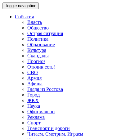
Toggle navigation
События
Власть
Общество
Острая ситуация
Политика
Образование
Культура
Скандалы
Прогноз
Отклик есть!
СВО
Армия
Афиша
Глядя из Ростова
Город
ЖКХ
Наука
Официально
Реклама
Спорт
Транспорт и дороги
Читаем. Смотрим. Играем