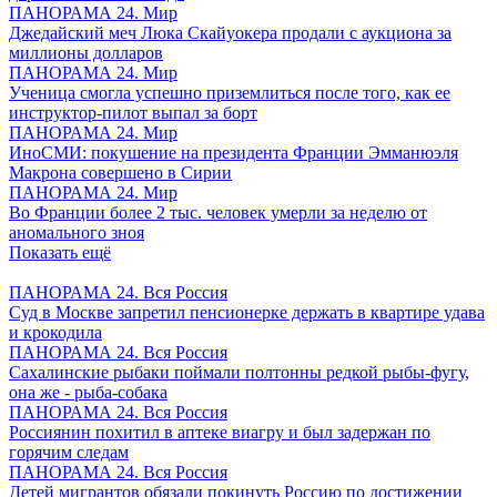
ПАНОРАМА 24. Мир
Джедайский меч Люка Скайуокера продали с аукциона за
миллионы долларов
ПАНОРАМА 24. Мир
Ученица смогла успешно приземлиться после того, как ее
инструктор-пилот выпал за борт
ПАНОРАМА 24. Мир
ИноСМИ: покушение на президента Франции Эмманюэля
Макрона совершено в Сирии
ПАНОРАМА 24. Мир
Во Франции более 2 тыс. человек умерли за неделю от
аномального зноя
Показать ещё
ПАНОРАМА 24. Вся Россия
Суд в Москве запретил пенсионерке держать в квартире удава
и крокодила
ПАНОРАМА 24. Вся Россия
Сахалинские рыбаки поймали полтонны редкой рыбы-фугу,
она же - рыба-собака
ПАНОРАМА 24. Вся Россия
Россиянин похитил в аптеке виагру и был задержан по
горячим следам
ПАНОРАМА 24. Вся Россия
Детей мигрантов обязали покинуть Россию по достижении