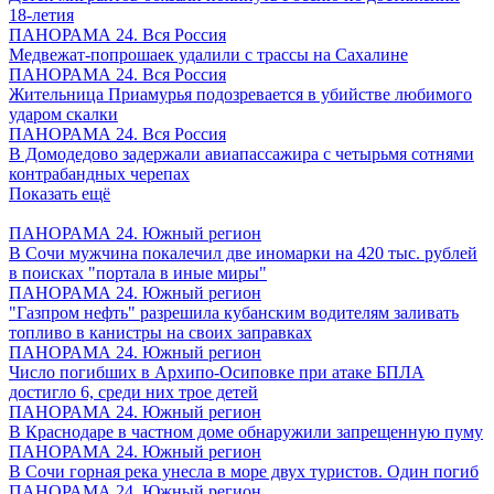
18-летия
ПАНОРАМА 24. Вся Россия
Медвежат-попрошаек удалили с трассы на Сахалине
ПАНОРАМА 24. Вся Россия
Жительница Приамурья подозревается в убийстве любимого
ударом скалки
ПАНОРАМА 24. Вся Россия
В Домодедово задержали авиапассажира с четырьмя сотнями
контрабандных черепах
Показать ещё
ПАНОРАМА 24. Южный регион
В Сочи мужчина покалечил две иномарки на 420 тыс. рублей
в поисках "портала в иные миры"
ПАНОРАМА 24. Южный регион
"Газпром нефть" разрешила кубанским водителям заливать
топливо в канистры на своих заправках
ПАНОРАМА 24. Южный регион
Число погибших в Архипо-Осиповке при атаке БПЛА
достигло 6, среди них трое детей
ПАНОРАМА 24. Южный регион
В Краснодаре в частном доме обнаружили запрещенную пуму
ПАНОРАМА 24. Южный регион
В Сочи горная река унесла в море двух туристов. Один погиб
ПАНОРАМА 24. Южный регион