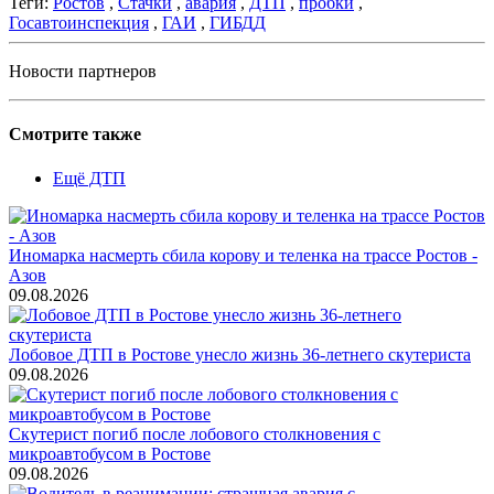
Теги:
Ростов
,
Стачки
,
авария
,
ДТП
,
пробки
,
Госавтоинспекция
,
ГАИ
,
ГИБДД
Новости партнеров
Смотрите также
Ещё ДТП
Иномарка насмерть сбила корову и теленка на трассе Ростов -
Азов
09.08.2026
Лобовое ДТП в Ростове унесло жизнь 36-летнего скутериста
09.08.2026
Скутерист погиб после лобового столкновения с
микроавтобусом в Ростове
09.08.2026