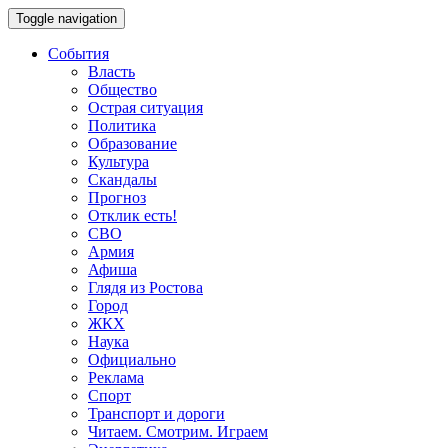
Toggle navigation
События
Власть
Общество
Острая ситуация
Политика
Образование
Культура
Скандалы
Прогноз
Отклик есть!
СВО
Армия
Афиша
Глядя из Ростова
Город
ЖКХ
Наука
Официально
Реклама
Спорт
Транспорт и дороги
Читаем. Смотрим. Играем