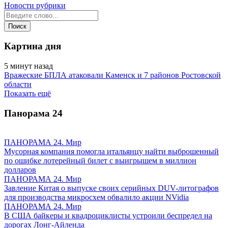
Новости рубрики
Картина дня
5 минут назад
Вражеские БПЛА атаковали Каменск и 7 районов Ростовской
области
Показать ещё
Панорама
24
ПАНОРАМА 24. Мир
Мусорная компания помогла итальянцу найти выброшенный
по ошибке лотерейный билет с выигрышем в миллион
долларов
ПАНОРАМА 24. Мир
Завление Китая о выпуске своих серийных DUV-литографов
для производства микросхем обвалило акции NVidia
ПАНОРАМА 24. Мир
В США байкеры и квадроциклисты устроили беспредел на
дорогах Лонг-Айленда