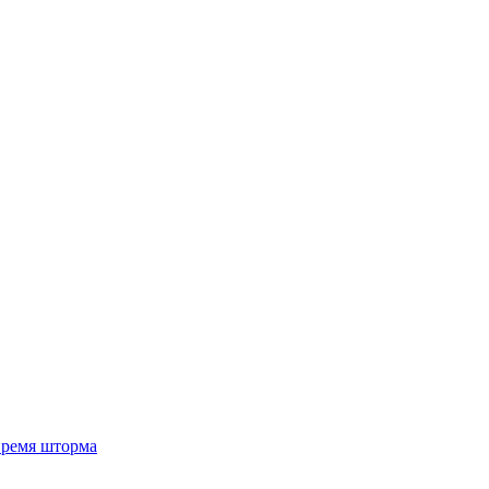
 время шторма