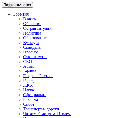
Toggle navigation
События
Власть
Общество
Острая ситуация
Политика
Образование
Культура
Скандалы
Прогноз
Отклик есть!
СВО
Армия
Афиша
Глядя из Ростова
Город
ЖКХ
Наука
Официально
Реклама
Спорт
Транспорт и дороги
Читаем. Смотрим. Играем