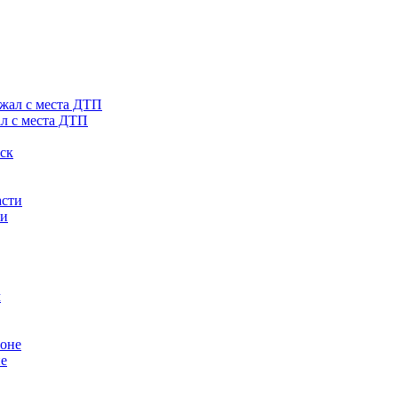
ал с места ДТП
ти
не