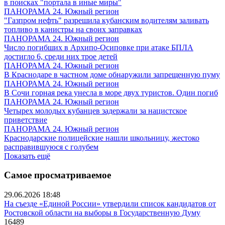
в поисках "портала в иные миры"
ПАНОРАМА 24. Южный регион
"Газпром нефть" разрешила кубанским водителям заливать
топливо в канистры на своих заправках
ПАНОРАМА 24. Южный регион
Число погибших в Архипо-Осиповке при атаке БПЛА
достигло 6, среди них трое детей
ПАНОРАМА 24. Южный регион
В Краснодаре в частном доме обнаружили запрещенную пуму
ПАНОРАМА 24. Южный регион
В Сочи горная река унесла в море двух туристов. Один погиб
ПАНОРАМА 24. Южный регион
Четырех молодых кубанцев задержали за нацистское
приветствие
ПАНОРАМА 24. Южный регион
Краснодарские полицейские нашли школьницу, жестоко
расправившуюся с голубем
Показать ещё
Самое просматриваемое
29.06.2026 18:48
На съезде «Единой России» утвердили список кандидатов от
Ростовской области на выборы в Государственную Думу
16489