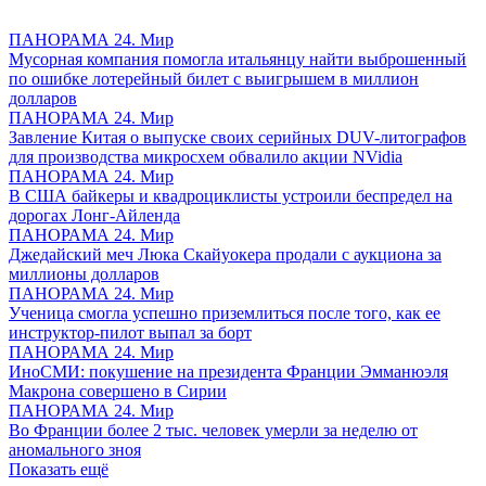
ПАНОРАМА 24. Мир
Мусорная компания помогла итальянцу найти выброшенный
по ошибке лотерейный билет с выигрышем в миллион
долларов
ПАНОРАМА 24. Мир
Завление Китая о выпуске своих серийных DUV-литографов
для производства микросхем обвалило акции NVidia
ПАНОРАМА 24. Мир
В США байкеры и квадроциклисты устроили беспредел на
дорогах Лонг-Айленда
ПАНОРАМА 24. Мир
Джедайский меч Люка Скайуокера продали с аукциона за
миллионы долларов
ПАНОРАМА 24. Мир
Ученица смогла успешно приземлиться после того, как ее
инструктор-пилот выпал за борт
ПАНОРАМА 24. Мир
ИноСМИ: покушение на президента Франции Эмманюэля
Макрона совершено в Сирии
ПАНОРАМА 24. Мир
Во Франции более 2 тыс. человек умерли за неделю от
аномального зноя
Показать ещё