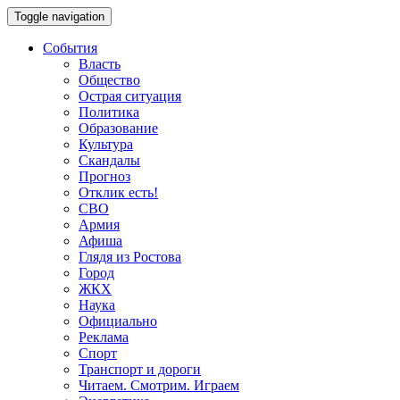
Toggle navigation
События
Власть
Общество
Острая ситуация
Политика
Образование
Культура
Скандалы
Прогноз
Отклик есть!
СВО
Армия
Афиша
Глядя из Ростова
Город
ЖКХ
Наука
Официально
Реклама
Спорт
Транспорт и дороги
Читаем. Смотрим. Играем