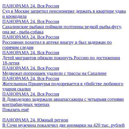
ПАНОРАМА 24. Вся Россия
Суд в Москве запретил пенсионерке держать в квартире удава
и крокодила
ПАНОРАМА 24. Вся Россия
Сахалинские рыбаки поймали полтонны редкой рыбы-фугу,
она же - рыба-собака
ПАНОРАМА 24. Вся Россия
Россиянин похитил в аптеке виагру и был задержан по
горячим следам
ПАНОРАМА 24. Вся Россия
Детей мигрантов обязали покинуть Россию по достижении
18-летия
ПАНОРАМА 24. Вся Россия
Медвежат-попрошаек удалили с трассы на Сахалине
ПАНОРАМА 24. Вся Россия
Жительница Приамурья подозревается в убийстве любимого
ударом скалки
ПАНОРАМА 24. Вся Россия
В Домодедово задержали авиапассажира с четырьмя сотнями
контрабандных черепах
Показать ещё
ПАНОРАМА 24. Южный регион
В Сочи мужчина покалечил две иномарки на 420 тыс. рублей