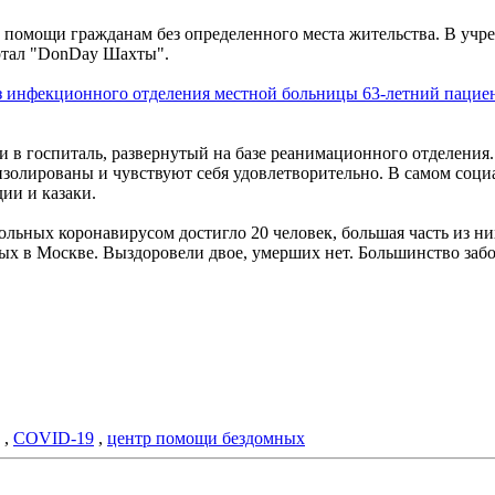
 помощи гражданам без определенного места жительства. В уч
ортал "DonDay Шахты".
з инфекционного отделения местной больницы 63-летний пацие
.
в госпиталь, развернутый на базе реанимационного отделения
золированы и чувствуют себя удовлетворительно. В самом соци
ии и казаки.
льных коронавирусом достигло 20 человек, большая часть из ни
х в Москве. Выздоровели двое, умерших нет. Большинство забол
,
COVID-19
,
центр помощи бездомных