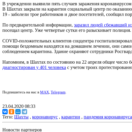
В учреждении выявили пять случаев заражения коронавирусом
В Шахтах закрыли на карантин социальный центр по оказанию
19 - заболели трое работников и двое посетителей, сообщил п
По предварительной информации,
заразил людей сбежавший и
посещал центр. Уже четвертые сутки его разыскивает полиция
COVID-положительных клиентов соццентра госпитализировали 
помощи бездомным находятся на домашнем лечении, они самои
соблюдением карантина. Здание охраняют сотрудники Росгвард
Напомним, в Шахтах по состоянию на 22 апреля общее число бо
диагностирован у 401 человека
с учетом троих протестированны
Подпишитесь на нас в
MAX
,
Telegram
.
23.04.2020 08:33
Теги:
Шахты
,
коронавирус
,
карантин
,
пандемия коронавируса
Новости партнеров