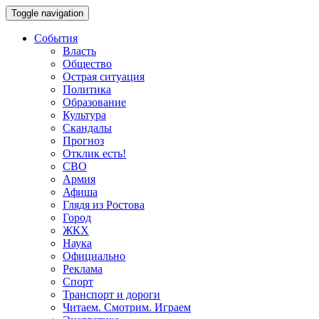
Toggle navigation
События
Власть
Общество
Острая ситуация
Политика
Образование
Культура
Скандалы
Прогноз
Отклик есть!
СВО
Армия
Афиша
Глядя из Ростова
Город
ЖКХ
Наука
Официально
Реклама
Спорт
Транспорт и дороги
Читаем. Смотрим. Играем