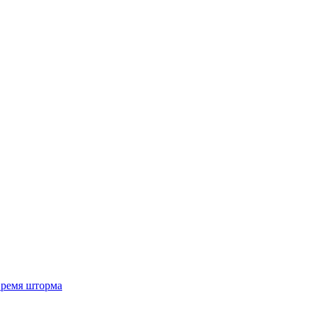
 время шторма