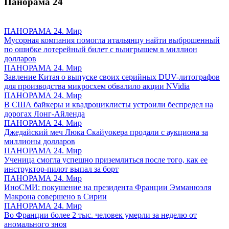
Панорама
24
ПАНОРАМА 24. Мир
Мусорная компания помогла итальянцу найти выброшенный
по ошибке лотерейный билет с выигрышем в миллион
долларов
ПАНОРАМА 24. Мир
Завление Китая о выпуске своих серийных DUV-литографов
для производства микросхем обвалило акции NVidia
ПАНОРАМА 24. Мир
В США байкеры и квадроциклисты устроили беспредел на
дорогах Лонг-Айленда
ПАНОРАМА 24. Мир
Джедайский меч Люка Скайуокера продали с аукциона за
миллионы долларов
ПАНОРАМА 24. Мир
Ученица смогла успешно приземлиться после того, как ее
инструктор-пилот выпал за борт
ПАНОРАМА 24. Мир
ИноСМИ: покушение на президента Франции Эмманюэля
Макрона совершено в Сирии
ПАНОРАМА 24. Мир
Во Франции более 2 тыс. человек умерли за неделю от
аномального зноя