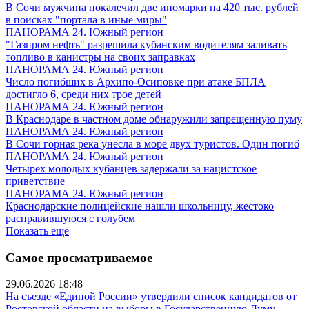
В Сочи мужчина покалечил две иномарки на 420 тыс. рублей
в поисках "портала в иные миры"
ПАНОРАМА 24. Южный регион
"Газпром нефть" разрешила кубанским водителям заливать
топливо в канистры на своих заправках
ПАНОРАМА 24. Южный регион
Число погибших в Архипо-Осиповке при атаке БПЛА
достигло 6, среди них трое детей
ПАНОРАМА 24. Южный регион
В Краснодаре в частном доме обнаружили запрещенную пуму
ПАНОРАМА 24. Южный регион
В Сочи горная река унесла в море двух туристов. Один погиб
ПАНОРАМА 24. Южный регион
Четырех молодых кубанцев задержали за нацистское
приветствие
ПАНОРАМА 24. Южный регион
Краснодарские полицейские нашли школьницу, жестоко
расправившуюся с голубем
Показать ещё
Самое просматриваемое
29.06.2026 18:48
На съезде «Единой России» утвердили список кандидатов от
Ростовской области на выборы в Государственную Думу