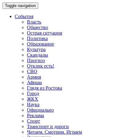
Toggle navigation
События
Власть
Общество
Острая ситуация
Политика
Образование
Культура
Скандалы
Прогноз
Отклик есть!
СВО
Армия
Афиша
Глядя из Ростова
Город
ЖКХ
Наука
Официально
Реклама
Спорт
Транспорт и дороги
Читаем. Смотрим. Играем