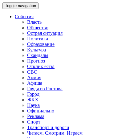
Toggle navigation
События
Власть
Общество
Острая ситуация
Политика
Образование
Культура
Скандалы
Прогноз
Отклик есть!
СВО
Армия
Афиша
Глядя из Ростова
Город
ЖКХ
Наука
Официально
Реклама
Спорт
Транспорт и дороги
Читаем. Смотрим. Играем