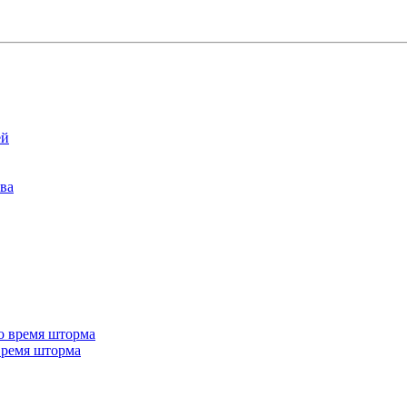
 время шторма