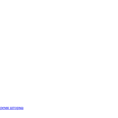
 время шторма