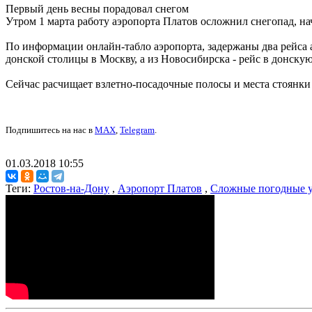
Первый день весны порадовал снегом
Утром 1 марта работу аэропорта Платов осложнил снегопад, на
По информации онлайн-табло аэропорта, задержаны два рейса а
донской столицы в Москву, а из Новосибирска - рейс в донскую
Сейчас расчищает взлетно-посадочные полосы и места стоянки 
Подпишитесь на нас в
MAX
,
Telegram
.
01.03.2018 10:55
Теги:
Ростов-на-Дону
,
Аэропорт Платов
,
Сложные погодные 