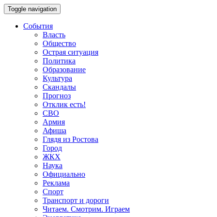
Toggle navigation
События
Власть
Общество
Острая ситуация
Политика
Образование
Культура
Скандалы
Прогноз
Отклик есть!
СВО
Армия
Афиша
Глядя из Ростова
Город
ЖКХ
Наука
Официально
Реклама
Спорт
Транспорт и дороги
Читаем. Смотрим. Играем