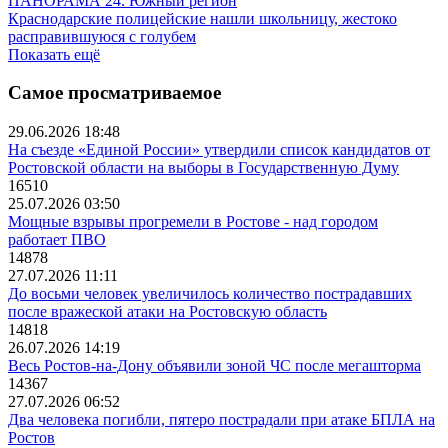
ПАНОРАМА 24. Южный регион
Краснодарские полицейские нашли школьницу, жестоко
расправившуюся с голубем
Показать ещё
Самое просматриваемое
29.06.2026 18:48
На съезде «Единой России» утвердили список кандидатов от
Ростовской области на выборы в Государственную Думу
16510
25.07.2026 03:50
Мощные взрывы прогремели в Ростове - над городом
работает ПВО
14878
27.07.2026 11:11
До восьми человек увеличилось количество пострадавших
после вражеской атаки на Ростовскую область
14818
26.07.2026 14:19
Весь Ростов-на-Дону объявили зоной ЧС после мегашторма
14367
27.07.2026 06:52
Два человека погибли, пятеро пострадали при атаке БПЛА на
Ростов