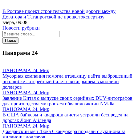
В Ростове проект строительства новой дороги между
Доватора и Таганрогской не прошел экспертизу
вчера, 09:08
Новости рубрики
Панорама
24
ПАНОРАМА 24. Мир
Мусорная компания помогла итальянцу найти выброшенный
по ошибке лотерейный билет с выигрышем в миллион
долларов
ПАНОРАМА 24. Мир
Завление Китая о выпуске своих серийных DUV-литографов
для производства микросхем обвалило акции NVidia
ПАНОРАМА 24. Мир
В США байкеры и квадроциклисты устроили беспредел на
дорогах Лонг-Айленда
ПАНОРАМА 24. Мир
Джедайский меч Люка Скайуокера продали с аукциона за
миллионы долларов