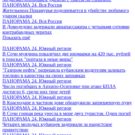
ПАНОРАМА 24. Вся Россия
Жительница Приамурья подозревается в убийстве любимого
ударом скалки
ПАНОРАМА 24. Вся Россия
В Домодедово задержали авиапассажира с четырьмя сотнями
контрабандных черепах
Показать ещё
ПАНОРАМА 24. Южный регион
В Сочи мужчина покалечил две иномарки на 420 тыс. рублей
в поисках "портала в иные миры"
ПАНОРАМА 24. Южный регион
"Газпром нефть" разрешила кубанским водителям заливать
топливо в канистры на своих заправках
ПАНОРАМА 24. Южный регион
Число погибших в Архипо-Осиповке при атаке БПЛА
достигло 6, среди них трое детей
ПАНОРАМА 24. Южный регион
В Краснодаре в частном доме обнаружили запрещенную пуму
ПАНОРАМА 24. Южный регион
В Сочи горная река унесла в море двух туристов. Один погиб
ПАНОРАМА 24. Южный регион
Четырех молодых кубанцев задержали за нацистское
приветствие