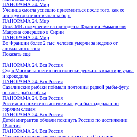
ПАНОРАМА 24. Мир
Ученица смогла успешно приземлиться после того, как ее
инструктор-пилот выпал за борт
ПАНОРАМА 24. Мир
ИноСМИ: покушение на президента Франции Эмманюэля
Макрона совершено в Сирии
ПАНОРАМА 24. Мир
Во Франции более 2 тыс. человек умерли за неделю от
аномального зноя
Показать ещё
ПАНОРАМА 24. Вся Россия
Суд в Москве запретил пенсионерке держать в квартире удава
и крокодила
ПАНОРАМА 24. Вся Россия
Сахалинские рыбаки поймали полтонны редкой рыбы-фугу,
она же - рыба-собака
ПАНОРАМА 24. Вся Россия
Россиянин похитил в аптеке виагру и был задержан по
горячим следам
ПАНОРАМА 24. Вся Россия
Детей мигрантов обязали покинуть Россию по достижении
18-летия
ПАНОРАМА 24. Вся Россия
Медвежат-попрошаек удалили с трассы на Сахалине