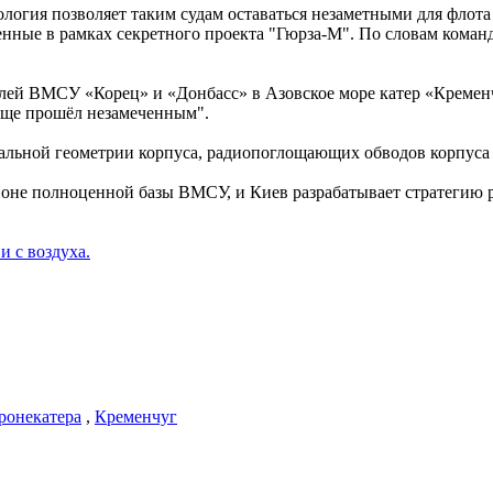
ология позволяет таким судам оставаться незаметными для флота
нные в рамках секретного проекта "Гюрза-М". По словам команд
блей ВМСУ «Корец» и «Донбасс» в Азовское море катер «Кременч
обще прошёл незамеченным".
иальной геометрии корпуса, радиопоглощающих обводов корпуса 
ионе полноценной базы ВМСУ, и Киев разрабатывает стратегию р
и с воздуха.
ронекатера
,
Кременчуг