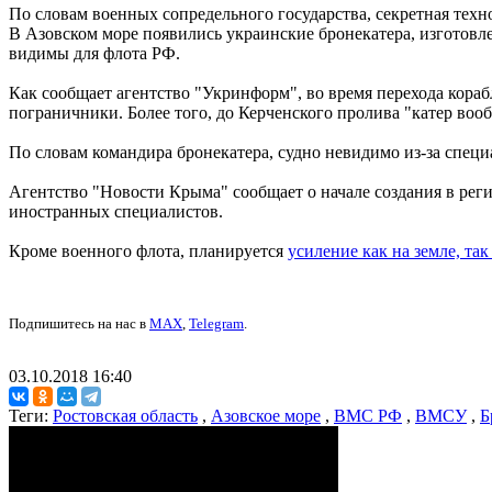
По словам военных сопредельного государства, секретная техн
В Азовском море появились украинские бронекатера, изготовле
видимы для флота РФ.
Как сообщает агентство "Укринформ", во время перехода кора
пограничники. Более того, до Керченского пролива "катер во
По словам командира бронекатера, судно невидимо из-за спец
Агентство "Новости Крыма" сообщает о начале создания в рег
иностранных специалистов.
Кроме военного флота, планируется
усиление как на земле, так 
Подпишитесь на нас в
MAX
,
Telegram
.
03.10.2018 16:40
Теги:
Ростовская область
,
Азовское море
,
ВМС РФ
,
ВМСУ
,
Б