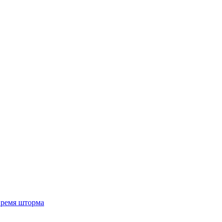
 время шторма