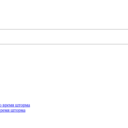
 время шторма