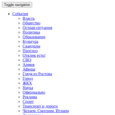
Toggle navigation
События
Власть
Общество
Острая ситуация
Политика
Образование
Культура
Скандалы
Прогноз
Отклик есть!
СВО
Армия
Афиша
Глядя из Ростова
Город
ЖКХ
Наука
Официально
Реклама
Спорт
Транспорт и дороги
Читаем. Смотрим. Играем