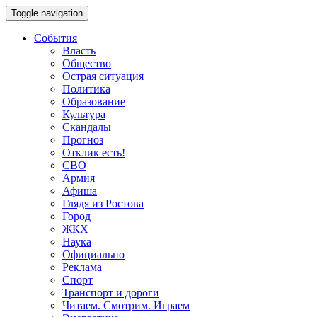
Toggle navigation
События
Власть
Общество
Острая ситуация
Политика
Образование
Культура
Скандалы
Прогноз
Отклик есть!
СВО
Армия
Афиша
Глядя из Ростова
Город
ЖКХ
Наука
Официально
Реклама
Спорт
Транспорт и дороги
Читаем. Смотрим. Играем