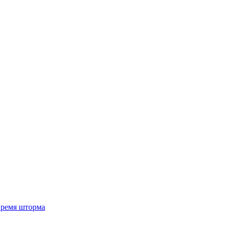
 время шторма