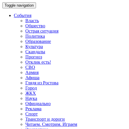
Toggle navigation
События
Власть
Общество
Острая ситуация
Политика
Образование
Культура
Скандалы
Прогноз
Отклик есть!
СВО
Армия
Афиша
Глядя из Ростова
Город
ЖКХ
Наука
Официально
Реклама
Спорт
Транспорт и дороги
Читаем. Смотрим. Играем