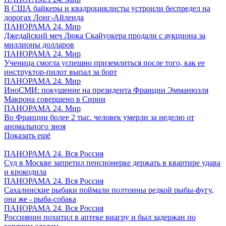
В США байкеры и квадроциклисты устроили беспредел на
дорогах Лонг-Айленда
ПАНОРАМА 24. Мир
Джедайский меч Люка Скайуокера продали с аукциона за
миллионы долларов
ПАНОРАМА 24. Мир
Ученица смогла успешно приземлиться после того, как ее
инструктор-пилот выпал за борт
ПАНОРАМА 24. Мир
ИноСМИ: покушение на президента Франции Эмманюэля
Макрона совершено в Сирии
ПАНОРАМА 24. Мир
Во Франции более 2 тыс. человек умерли за неделю от
аномального зноя
Показать ещё
ПАНОРАМА 24. Вся Россия
Суд в Москве запретил пенсионерке держать в квартире удава
и крокодила
ПАНОРАМА 24. Вся Россия
Сахалинские рыбаки поймали полтонны редкой рыбы-фугу,
она же - рыба-собака
ПАНОРАМА 24. Вся Россия
Россиянин похитил в аптеке виагру и был задержан по