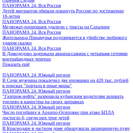
горячим следам
ПАНОРАМА 24. Вся Россия
Детей мигрантов обязали покинуть Россию по достижении
18-летия
ПАНОРАМА 24. Вся Россия
Медвежат-попрошаек удалили с трассы на Сахалине
ПАНОРАМА 24. Вся Россия
Жительница Приамурья подозревается в убийстве любимого
ударом скалки
ПАНОРАМА 24. Вся Россия
В Домодедово задержали авиапассажира с четырьмя сотнями
контрабандных черепах
Показать ещё
ПАНОРАМА 24. Южный регион
В Сочи мужчина покалечил две иномарки на 420 тыс. рублей
в поисках "портала в иные миры"
ПАНОРАМА 24. Южный регион
"Газпром нефть" разрешила кубанским водителям заливать
топливо в канистры на своих заправках
ПАНОРАМА 24. Южный регион
Число погибших в Архипо-Осиповке при атаке БПЛА
достигло 6, среди них трое детей
ПАНОРАМА 24. Южный регион
В Краснодаре в частном доме обнаружили запрещенную пуму