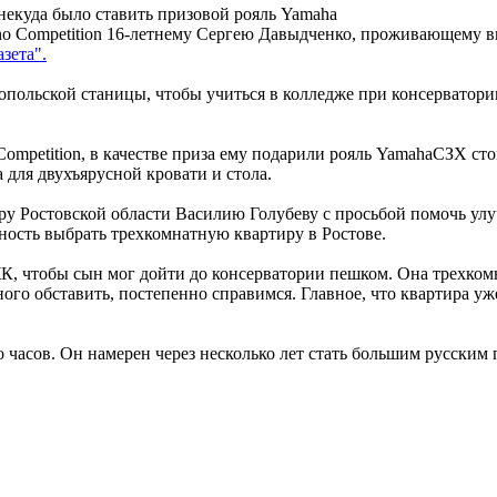
некуда было ставить призовой рояль Yamaha
o Competition 16-летнему Сергею Давыдченко, проживающему вме
зета".
вропольской станицы, чтобы учиться в колледже при консерватор
Competition, в качестве приза ему подарили рояль YamahaСЗХ ст
 для двухъярусной кровати и стола.
ру Ростовской области Василию Голубеву с просьбой помочь ул
жность выбрать трехкомнатную квартиру в Ростове.
 ЖК, чтобы сын мог дойти до консерватории пешком. Она трехко
ого обставить, постепенно справимся. Главное, что квартира уже
о часов. Он намерен через несколько лет стать большим русским