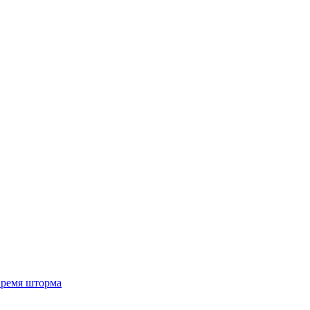
 время шторма