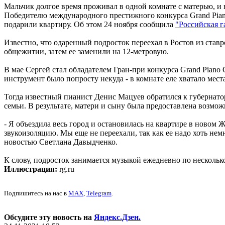
Мальчик долгое время проживал в одной комнате с матерью, и 
Победителю международного престижного конкурса Grand Pian
подарили квартиру. Об этом 24 ноября сообщила
"Российская га
Известно, что одаренный подросток переехал в Ростов из ста
общежитии, затем ее заменили на 12-метровую.
В мае Сергей стал обладателем Гран-при конкурса Grand Piano 
инструмент было попросту некуда - в комнате еле хватало места
Тогда известный пианист Денис Мацуев обратился к губернато
семьи. В результате, матери и сыну была предоставлена возмо
- Я объездила весь город и остановилась на квартире в новом
звукоизоляцию. Мы еще не переехали, так как ее надо хоть немн
новостью Светлана Давыдченко.
К слову, подросток занимается музыкой ежедневно по нескольк
Иллюстрация:
rg.ru
Подпишитесь на нас в
MAX
,
Telegram
.
Обсудите эту новость на
Яндекс.Дзен.