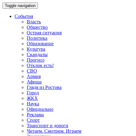
Toggle navigation
События
Власть
Общество
Острая ситуация
Политика
Образование
Культура
Скандалы
Прогноз
Отклик есть!
СВО
Армия
Афиша
Глядя из Ростова
Город
ЖКХ
Наука
Официально
Реклама
Спорт
Транспорт и дороги
Читаем. Смотрим. Играем