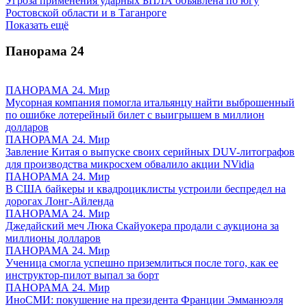
Угроза применения ударных БПЛА объявлена по югу
Ростовской области и в Таганроге
Показать ещё
Панорама
24
ПАНОРАМА 24. Мир
Мусорная компания помогла итальянцу найти выброшенный
по ошибке лотерейный билет с выигрышем в миллион
долларов
ПАНОРАМА 24. Мир
Завление Китая о выпуске своих серийных DUV-литографов
для производства микросхем обвалило акции NVidia
ПАНОРАМА 24. Мир
В США байкеры и квадроциклисты устроили беспредел на
дорогах Лонг-Айленда
ПАНОРАМА 24. Мир
Джедайский меч Люка Скайуокера продали с аукциона за
миллионы долларов
ПАНОРАМА 24. Мир
Ученица смогла успешно приземлиться после того, как ее
инструктор-пилот выпал за борт
ПАНОРАМА 24. Мир
ИноСМИ: покушение на президента Франции Эмманюэля