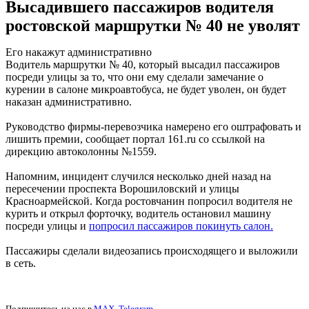
Высадившего пассажиров водителя
ростовской маршрутки № 40 не уволят
Его накажут административно
Водитель маршрутки № 40, который высадил пассажиров
посреди улицы за то, что они ему сделали замечание о
курении в салоне микроавтобуса, не будет уволен, он будет
наказан административно.
Руководство фирмы-перевозчика намерено его оштрафовать и
лишить премии, сообщает портал 161.ru со ссылкой на
дирекцию автоколонны №1559.
Напомним, инцидент случился несколько дней назад на
пересечении проспекта Ворошиловский и улицы
Красноармейской. Когда ростовчанин попросил водителя не
курить и открыл форточку, водитель остановил машину
посреди улицы и
попросил пассажиров покинуть салон.
Пассажиры сделали видеозапись происходящего и выложили
в сеть.
Подпишитесь на нас в
MAX
,
Telegram
.