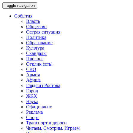
Toggle navigation
События
Власть
Общество
Острая ситуация
Политика
Образование
Культура
Скандалы
Прогноз
Отклик есть!
СВО
Армия
Афиша
Глядя из Ростова
Город
ЖКХ
Наука
Официально
Реклама
Спорт
Транспорт и дороги
Читаем. Смотрим. Играем