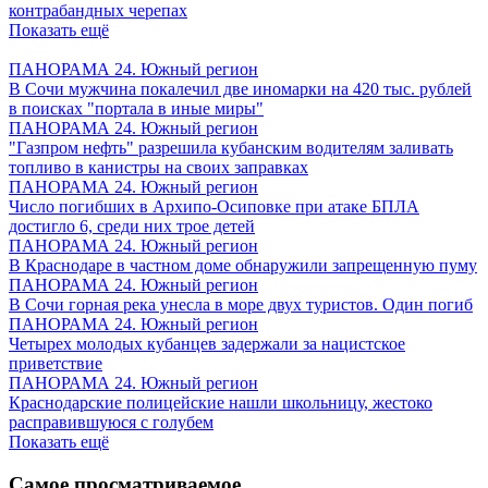
контрабандных черепах
Показать ещё
ПАНОРАМА 24. Южный регион
В Сочи мужчина покалечил две иномарки на 420 тыс. рублей
в поисках "портала в иные миры"
ПАНОРАМА 24. Южный регион
"Газпром нефть" разрешила кубанским водителям заливать
топливо в канистры на своих заправках
ПАНОРАМА 24. Южный регион
Число погибших в Архипо-Осиповке при атаке БПЛА
достигло 6, среди них трое детей
ПАНОРАМА 24. Южный регион
В Краснодаре в частном доме обнаружили запрещенную пуму
ПАНОРАМА 24. Южный регион
В Сочи горная река унесла в море двух туристов. Один погиб
ПАНОРАМА 24. Южный регион
Четырех молодых кубанцев задержали за нацистское
приветствие
ПАНОРАМА 24. Южный регион
Краснодарские полицейские нашли школьницу, жестоко
расправившуюся с голубем
Показать ещё
Самое просматриваемое