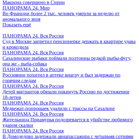
Макрона совершено в Сирии
ПАНОРАМА 24. Мир
Во Франции более 2 тыс. человек умерли за неделю от
аномального зноя
Показать ещё
ПАНОРАМА 24. Вся Россия
Суд в Москве запретил пенсионерке держать в квартире удава
и крокодила
ПАНОРАМА 24. Вся Россия
Сахалинские рыбаки поймали полтонны редкой рыбы-фугу,
она же - рыба-собака
ПАНОРАМА 24. Вся Россия
Россиянин похитил в аптеке виагру и был задержан по
горячим следам
ПАНОРАМА 24. Вся Россия
Детей мигрантов обязали покинуть Россию по достижении
18-летия
ПАНОРАМА 24. Вся Россия
Медвежат-попрошаек удалили с трассы на Сахалине
ПАНОРАМА 24. Вся Россия
Жительница Приамурья подозревается в убийстве любимого
ударом скалки
ПАНОРАМА 24. Вся Россия
В Домодедово задержали авиапассажира с четырьмя сотнями