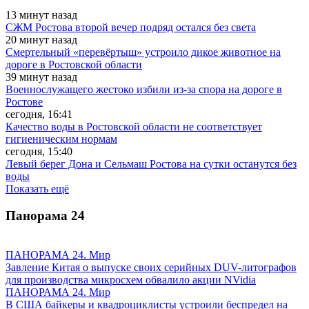
13 минут назад
СЖМ Ростова второй вечер подряд остался без света
20 минут назад
Смертельный «перевёртыш» устроило дикое животное на
дороге в Ростовской области
39 минут назад
Военнослужащего жестоко избили из-за спора на дороге в
Ростове
сегодня, 16:41
Качество воды в Ростовской области не соответствует
гигиеническим нормам
сегодня, 15:40
Левый берег Дона и Сельмаш Ростова на сутки останутся без
воды
Показать ещё
Панорама
24
ПАНОРАМА 24. Мир
Завление Китая о выпуске своих серийных DUV-литографов
для производства микросхем обвалило акции NVidia
ПАНОРАМА 24. Мир
В США байкеры и квадроциклисты устроили беспредел на