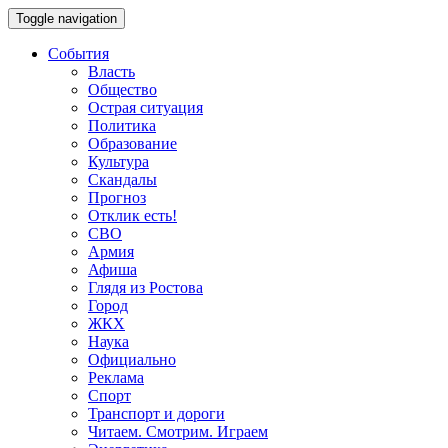
Toggle navigation
События
Власть
Общество
Острая ситуация
Политика
Образование
Культура
Скандалы
Прогноз
Отклик есть!
СВО
Армия
Афиша
Глядя из Ростова
Город
ЖКХ
Наука
Официально
Реклама
Спорт
Транспорт и дороги
Читаем. Смотрим. Играем