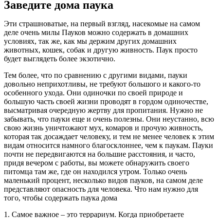
Заведите дома паука
Эти страшноватые, на первый взгляд, насекомые на самом
деле очень милы Пауков можно содержать в домашних
условиях, так же, как мы держим других домашних
животных, кошек, собак и другую живность. Паук просто
будет выглядеть более экзотично.
Тем более, что по сравнению с другими видами, пауки
довольно неприхотливы, не требуют большого и какого-то
особенного ухода. Они одиночки по своей природе и
большую часть своей жизни проводят в гордом одиночестве,
высматривая очередную жертву для пропитания. Нужно не
забывать, что пауки еще и очень полезны. Они неустанно, всю
свою жизнь уничтожают мух, комаров и прочую живность,
которая так досаждает человеку, и тем не менее человек к этим
видам относится намного благосклоннее, чем к паукам. Пауки
почти не передвигаются на большие расстояния, и часто,
придя вечером с работы, вы можете обнаружить своего
питомца там же, где он находился утром. Только очень
маленький процент, несколько видов пауков, на самом деле
представляют опасность для человека. Что нам нужно для
того, чтобы содержать паука дома
1. Самое важное – это террариум. Когда приобретаете