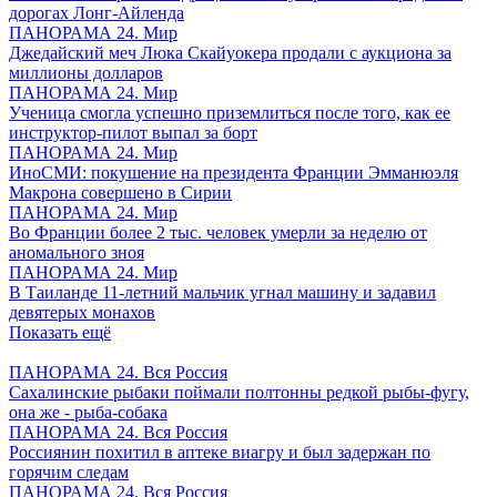
дорогах Лонг-Айленда
ПАНОРАМА 24. Мир
Джедайский меч Люка Скайуокера продали с аукциона за
миллионы долларов
ПАНОРАМА 24. Мир
Ученица смогла успешно приземлиться после того, как ее
инструктор-пилот выпал за борт
ПАНОРАМА 24. Мир
ИноСМИ: покушение на президента Франции Эмманюэля
Макрона совершено в Сирии
ПАНОРАМА 24. Мир
Во Франции более 2 тыс. человек умерли за неделю от
аномального зноя
ПАНОРАМА 24. Мир
В Таиланде 11-летний мальчик угнал машину и задавил
девятерых монахов
Показать ещё
ПАНОРАМА 24. Вся Россия
Сахалинские рыбаки поймали полтонны редкой рыбы-фугу,
она же - рыба-собака
ПАНОРАМА 24. Вся Россия
Россиянин похитил в аптеке виагру и был задержан по
горячим следам
ПАНОРАМА 24. Вся Россия