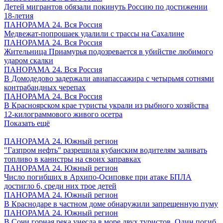
Детей мигрантов обязали покинуть Россию по достижении
18-летия
ПАНОРАМА 24. Вся Россия
Медвежат-попрошаек удалили с трассы на Сахалине
ПАНОРАМА 24. Вся Россия
Жительница Приамурья подозревается в убийстве любимого
ударом скалки
ПАНОРАМА 24. Вся Россия
В Домодедово задержали авиапассажира с четырьмя сотнями
контрабандных черепах
ПАНОРАМА 24. Вся Россия
В Красноярском крае туристы украли из рыбного хозяйства
12-килограммового живого осетра
Показать ещё
ПАНОРАМА 24. Южный регион
"Газпром нефть" разрешила кубанским водителям заливать
топливо в канистры на своих заправках
ПАНОРАМА 24. Южный регион
Число погибших в Архипо-Осиповке при атаке БПЛА
достигло 6, среди них трое детей
ПАНОРАМА 24. Южный регион
В Краснодаре в частном доме обнаружили запрещенную пуму
ПАНОРАМА 24. Южный регион
В Сочи горная река унесла в море двух туристов. Один погиб