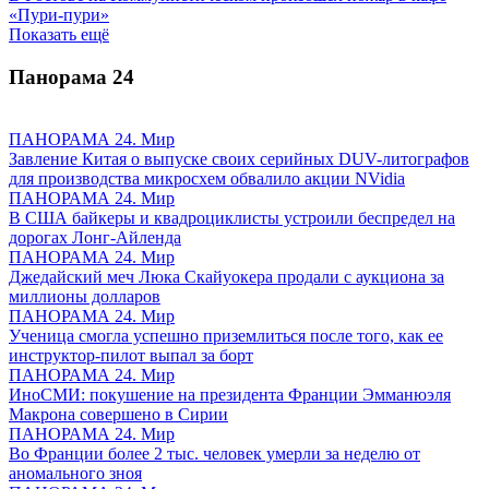
«Пури-пури»
Показать ещё
Панорама
24
ПАНОРАМА 24. Мир
Завление Китая о выпуске своих серийных DUV-литографов
для производства микросхем обвалило акции NVidia
ПАНОРАМА 24. Мир
В США байкеры и квадроциклисты устроили беспредел на
дорогах Лонг-Айленда
ПАНОРАМА 24. Мир
Джедайский меч Люка Скайуокера продали с аукциона за
миллионы долларов
ПАНОРАМА 24. Мир
Ученица смогла успешно приземлиться после того, как ее
инструктор-пилот выпал за борт
ПАНОРАМА 24. Мир
ИноСМИ: покушение на президента Франции Эмманюэля
Макрона совершено в Сирии
ПАНОРАМА 24. Мир
Во Франции более 2 тыс. человек умерли за неделю от
аномального зноя