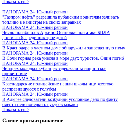
Показать ещё
ПАНОРАМА 24. Южный регион
"Газпром нефть" разрешила кубанским водителям заливать
топливо в канистры на своих заправках
ПАНОРАМА 24. Южный регион
Число погибших в Архипо-Осиповке при атаке БПЛА
достигло 6, среди них трое детей
ПАНОРАМА 24. Южный регион
В Краснодаре в частном доме обнаружили запрещенную пуму
ПАНОРАМА 24. Южный регион
В Сочи горная река унесла в море двух туристов. Один погиб
ПАНОРАМА 24. Южный регион
Четырех молодых кубанцев задержали за нацистское
приветствие
ПАНОРАМА 24. Южный регион
Краснодарские полицейские нашли школьницу, жестоко
расправившуюся с голубем
ПАНОРАМА 24. Южный регион
В Адыгее следователи возбудили уголовное дело по факту
смерти пенсионерки от укусов макаки
Показать ещё
Самое просматриваемое