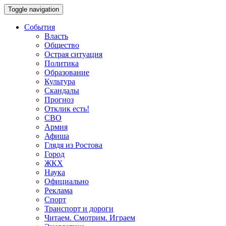
Toggle navigation
События
Власть
Общество
Острая ситуация
Политика
Образование
Культура
Скандалы
Прогноз
Отклик есть!
СВО
Армия
Афиша
Глядя из Ростова
Город
ЖКХ
Наука
Официально
Реклама
Спорт
Транспорт и дороги
Читаем. Смотрим. Играем