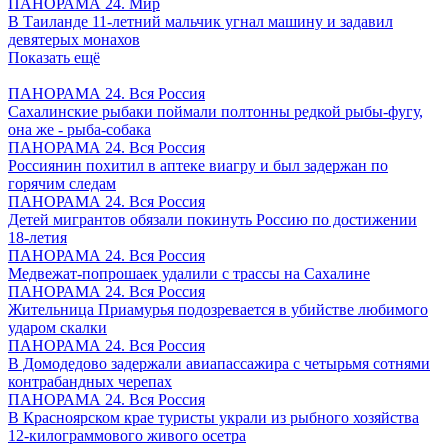
ПАНОРАМА 24. Мир
В Таиланде 11-летний мальчик угнал машину и задавил
девятерых монахов
Показать ещё
ПАНОРАМА 24. Вся Россия
Сахалинские рыбаки поймали полтонны редкой рыбы-фугу,
она же - рыба-собака
ПАНОРАМА 24. Вся Россия
Россиянин похитил в аптеке виагру и был задержан по
горячим следам
ПАНОРАМА 24. Вся Россия
Детей мигрантов обязали покинуть Россию по достижении
18-летия
ПАНОРАМА 24. Вся Россия
Медвежат-попрошаек удалили с трассы на Сахалине
ПАНОРАМА 24. Вся Россия
Жительница Приамурья подозревается в убийстве любимого
ударом скалки
ПАНОРАМА 24. Вся Россия
В Домодедово задержали авиапассажира с четырьмя сотнями
контрабандных черепах
ПАНОРАМА 24. Вся Россия
В Красноярском крае туристы украли из рыбного хозяйства
12-килограммового живого осетра