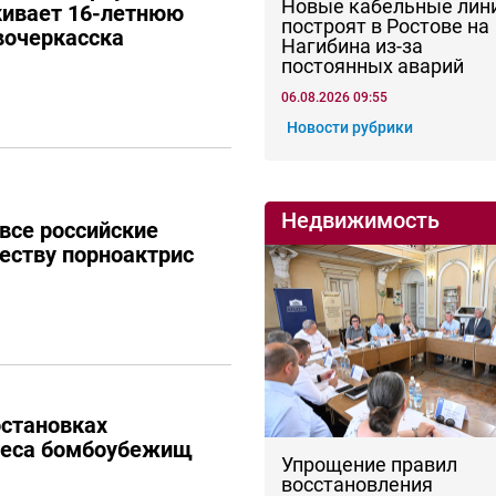
Новые кабельные лин
кивает 16-летнюю
построят в Ростове на
вочеркасска
Нагибина из-за
постоянных аварий
06.08.2026 09:55
Новости рубрики
Недвижимость
 все российские
честву порноактрис
остановках
реса бомбоубежищ
Упрощение правил
восстановления