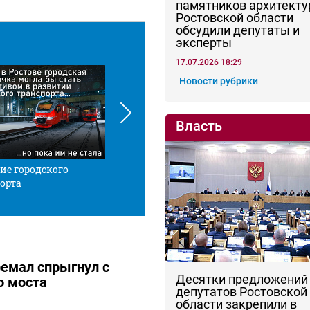
памятников архитекту
Ростовской области
обсудили депутаты и
эксперты
17.07.2026 18:29
Новости рубрики
Власть
ие городского
Красной нитью
Че
орта
ремал спрыгнул с
Десятки предложений
о моста
депутатов Ростовской
области закрепили в