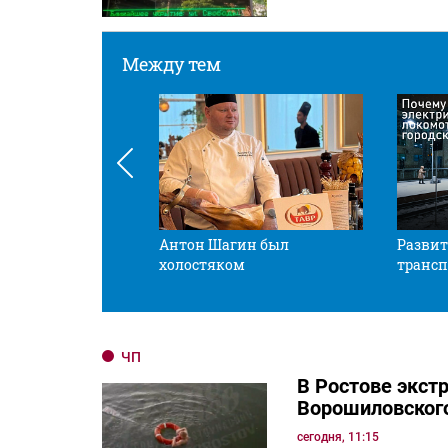
Между тем
 смотрите в оба
Антон Шагин был
Развит
холостяком
трансп
ЧП
В Ростове экст
Ворошиловског
сегодня, 11:15