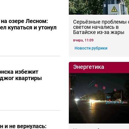
 на озере Лесном:
Серьёзные проблемы 
ел купаться и утонул
светом начались в
Батайске из-за жары
вчера, 11:09
Новости рубрики
Энергетика
онска избежит
оджог квартиры
н и не вернулась: