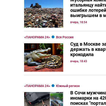
итальянцу най
ошибке лотерей
выигрышем в м
вчера, 18:54
«ПАНОРАМА 24»
Вся Россия
Суд в Москве з
держать в квар
крокодила
вчера, 18:43
«ПАНОРАМА 24»
Южный регион
В Сочи мужчина
иномарки на 420
поисках "порта