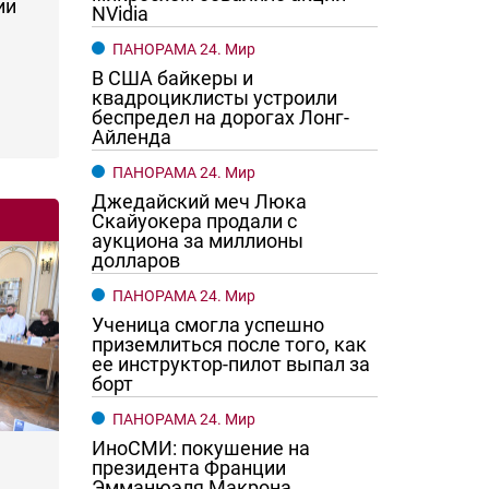
ии
NVidia
ПАНОРАМА 24. Мир
В США байкеры и
квадроциклисты устроили
беспредел на дорогах Лонг-
Айленда
ПАНОРАМА 24. Мир
Джедайский меч Люка
Скайуокера продали с
аукциона за миллионы
долларов
ПАНОРАМА 24. Мир
Ученица смогла успешно
приземлиться после того, как
ее инструктор-пилот выпал за
борт
ПАНОРАМА 24. Мир
ИноСМИ: покушение на
президента Франции
Эмманюэля Макрона