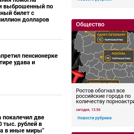
ти выброшенный по
ный билет с
иллион долларов
Общество
апретил пенсионерке
тире удава и
Ростов обогнал все
российские города по
количеству порноактр
сегодня, 13:56
 покалечил две
Новости рубрики
 тыс. рублей в
ла в иные миры"