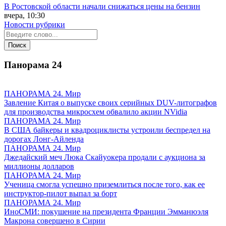
В Ростовской области начали снижаться цены на бензин
вчера, 10:30
Новости рубрики
Панорама
24
ПАНОРАМА 24. Мир
Завление Китая о выпуске своих серийных DUV-литографов
для производства микросхем обвалило акции NVidia
ПАНОРАМА 24. Мир
В США байкеры и квадроциклисты устроили беспредел на
дорогах Лонг-Айленда
ПАНОРАМА 24. Мир
Джедайский меч Люка Скайуокера продали с аукциона за
миллионы долларов
ПАНОРАМА 24. Мир
Ученица смогла успешно приземлиться после того, как ее
инструктор-пилот выпал за борт
ПАНОРАМА 24. Мир
ИноСМИ: покушение на президента Франции Эмманюэля
Макрона совершено в Сирии