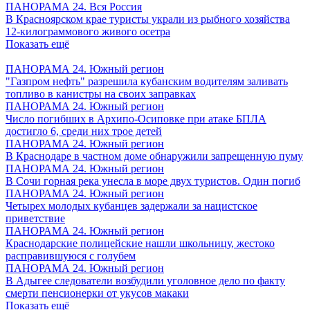
ПАНОРАМА 24. Вся Россия
В Красноярском крае туристы украли из рыбного хозяйства
12-килограммового живого осетра
Показать ещё
ПАНОРАМА 24. Южный регион
"Газпром нефть" разрешила кубанским водителям заливать
топливо в канистры на своих заправках
ПАНОРАМА 24. Южный регион
Число погибших в Архипо-Осиповке при атаке БПЛА
достигло 6, среди них трое детей
ПАНОРАМА 24. Южный регион
В Краснодаре в частном доме обнаружили запрещенную пуму
ПАНОРАМА 24. Южный регион
В Сочи горная река унесла в море двух туристов. Один погиб
ПАНОРАМА 24. Южный регион
Четырех молодых кубанцев задержали за нацистское
приветствие
ПАНОРАМА 24. Южный регион
Краснодарские полицейские нашли школьницу, жестоко
расправившуюся с голубем
ПАНОРАМА 24. Южный регион
В Адыгее следователи возбудили уголовное дело по факту
смерти пенсионерки от укусов макаки
Показать ещё