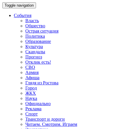
Toggle navigation
События
Власть
Общество
Острая ситуация
Политика
Образование
Культура
Скандалы
Прогноз
Отклик есть!
СВО
Армия
Афиша
Глядя из Ростова
Город
ЖКХ
Наука
Официально
Реклама
Спорт
Транспорт и дороги
Читаем. Смотрим. Играем