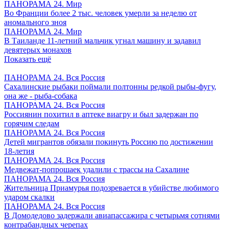
ПАНОРАМА 24. Мир
Во Франции более 2 тыс. человек умерли за неделю от
аномального зноя
ПАНОРАМА 24. Мир
В Таиланде 11-летний мальчик угнал машину и задавил
девятерых монахов
Показать ещё
ПАНОРАМА 24. Вся Россия
Сахалинские рыбаки поймали полтонны редкой рыбы-фугу,
она же - рыба-собака
ПАНОРАМА 24. Вся Россия
Россиянин похитил в аптеке виагру и был задержан по
горячим следам
ПАНОРАМА 24. Вся Россия
Детей мигрантов обязали покинуть Россию по достижении
18-летия
ПАНОРАМА 24. Вся Россия
Медвежат-попрошаек удалили с трассы на Сахалине
ПАНОРАМА 24. Вся Россия
Жительница Приамурья подозревается в убийстве любимого
ударом скалки
ПАНОРАМА 24. Вся Россия
В Домодедово задержали авиапассажира с четырьмя сотнями
контрабандных черепах