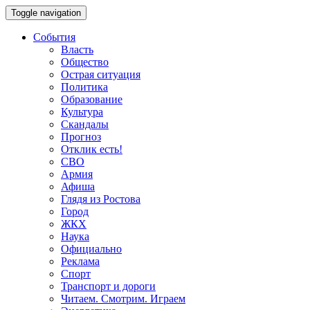
Toggle navigation
События
Власть
Общество
Острая ситуация
Политика
Образование
Культура
Скандалы
Прогноз
Отклик есть!
СВО
Армия
Афиша
Глядя из Ростова
Город
ЖКХ
Наука
Официально
Реклама
Спорт
Транспорт и дороги
Читаем. Смотрим. Играем