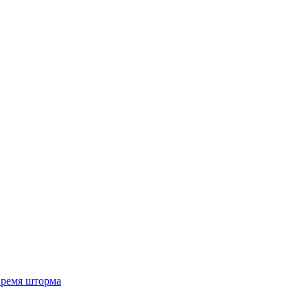
 время шторма