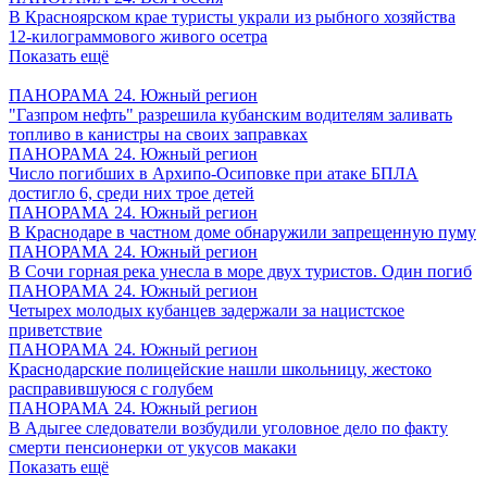
В Красноярском крае туристы украли из рыбного хозяйства
12-килограммового живого осетра
Показать ещё
ПАНОРАМА 24. Южный регион
"Газпром нефть" разрешила кубанским водителям заливать
топливо в канистры на своих заправках
ПАНОРАМА 24. Южный регион
Число погибших в Архипо-Осиповке при атаке БПЛА
достигло 6, среди них трое детей
ПАНОРАМА 24. Южный регион
В Краснодаре в частном доме обнаружили запрещенную пуму
ПАНОРАМА 24. Южный регион
В Сочи горная река унесла в море двух туристов. Один погиб
ПАНОРАМА 24. Южный регион
Четырех молодых кубанцев задержали за нацистское
приветствие
ПАНОРАМА 24. Южный регион
Краснодарские полицейские нашли школьницу, жестоко
расправившуюся с голубем
ПАНОРАМА 24. Южный регион
В Адыгее следователи возбудили уголовное дело по факту
смерти пенсионерки от укусов макаки
Показать ещё