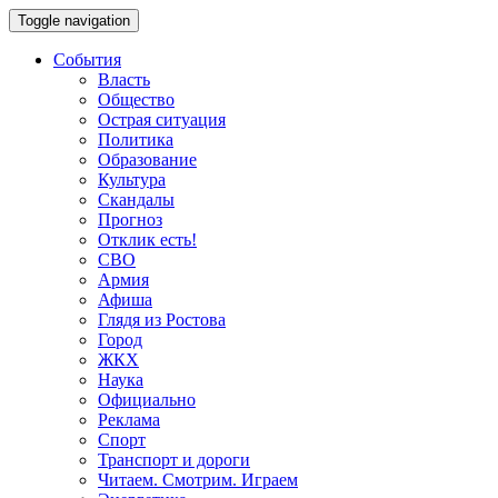
Toggle navigation
События
Власть
Общество
Острая ситуация
Политика
Образование
Культура
Скандалы
Прогноз
Отклик есть!
СВО
Армия
Афиша
Глядя из Ростова
Город
ЖКХ
Наука
Официально
Реклама
Спорт
Транспорт и дороги
Читаем. Смотрим. Играем