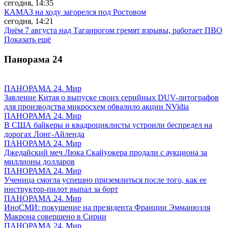
сегодня, 14:35
КАМАЗ на ходу загорелся под Ростовом
сегодня, 14:21
Днём 7 августа над Таганрогом гремят взрывы, работает ПВО
Показать ещё
Панорама
24
ПАНОРАМА 24. Мир
Завление Китая о выпуске своих серийных DUV-литографов
для производства микросхем обвалило акции NVidia
ПАНОРАМА 24. Мир
В США байкеры и квадроциклисты устроили беспредел на
дорогах Лонг-Айленда
ПАНОРАМА 24. Мир
Джедайский меч Люка Скайуокера продали с аукциона за
миллионы долларов
ПАНОРАМА 24. Мир
Ученица смогла успешно приземлиться после того, как ее
инструктор-пилот выпал за борт
ПАНОРАМА 24. Мир
ИноСМИ: покушение на президента Франции Эмманюэля
Макрона совершено в Сирии
ПАНОРАМА 24. Мир