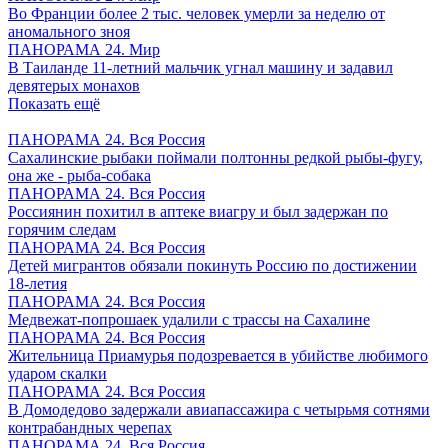
Во Франции более 2 тыс. человек умерли за неделю от
аномального зноя
ПАНОРАМА 24. Мир
В Таиланде 11-летний мальчик угнал машину и задавил
девятерых монахов
Показать ещё
ПАНОРАМА 24. Вся Россия
Сахалинские рыбаки поймали полтонны редкой рыбы-фугу,
она же - рыба-собака
ПАНОРАМА 24. Вся Россия
Россиянин похитил в аптеке виагру и был задержан по
горячим следам
ПАНОРАМА 24. Вся Россия
Детей мигрантов обязали покинуть Россию по достижении
18-летия
ПАНОРАМА 24. Вся Россия
Медвежат-попрошаек удалили с трассы на Сахалине
ПАНОРАМА 24. Вся Россия
Жительница Приамурья подозревается в убийстве любимого
ударом скалки
ПАНОРАМА 24. Вся Россия
В Домодедово задержали авиапассажира с четырьмя сотнями
контрабандных черепах
ПАНОРАМА 24. Вся Россия