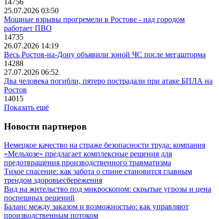
14756
25.07.2026 03:50
Мощные взрывы прогремели в Ростове - над городом
работает ПВО
14735
26.07.2026 14:19
Весь Ростов-на-Дону объявили зоной ЧС после мегашторма
14288
27.07.2026 06:52
Два человека погибли, пятеро пострадали при атаке БПЛА на
Ростов
14015
Показать ещё
Новости партнеров
Немецкое качество на страже безопасности труда: компания
«Мельхозе» предлагает комплексные решения для
предотвращения производственного травматизма
Тихое спасение: как забота о спине становится главным
трендом здоровьесбережения
Вид на жительство под микроскопом: скрытые угрозы и цена
поспешных решений
Баланс между заказом и возможностью: как управляют
производственным потоком