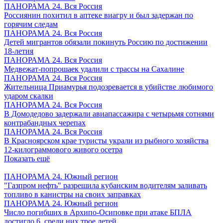
ПАНОРАМА 24. Вся Россия
Россиянин похитил в аптеке виагру и был задержан по
горячим следам
ПАНОРАМА 24. Вся Россия
Детей мигрантов обязали покинуть Россию по достижении
18-летия
ПАНОРАМА 24. Вся Россия
Медвежат-попрошаек удалили с трассы на Сахалине
ПАНОРАМА 24. Вся Россия
Жительница Приамурья подозревается в убийстве любимого
ударом скалки
ПАНОРАМА 24. Вся Россия
В Домодедово задержали авиапассажира с четырьмя сотнями
контрабандных черепах
ПАНОРАМА 24. Вся Россия
В Красноярском крае туристы украли из рыбного хозяйства
12-килограммового живого осетра
Показать ещё
ПАНОРАМА 24. Южный регион
"Газпром нефть" разрешила кубанским водителям заливать
топливо в канистры на своих заправках
ПАНОРАМА 24. Южный регион
Число погибших в Архипо-Осиповке при атаке БПЛА
достигло 6, среди них трое детей