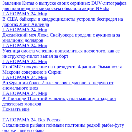
Завление Китая о выпуске своих серийных DUV-литографов
для производства микросхем обвалило акции NVidia
ПАНОРАМА 24. Мир
В США байкеры и квадроциклисты устроили беспредел на
дорогах Лонг-Айленда
ПАНОРАМА 24. Мир
Джедайский меч Люка Скайуокера продали с аукциона за
миллионы долларов
ПАНОРАМА 24. Мир
Ученица смогла успешно приземлиться после того, как ее
инструктор-пилот выпал за борт
ПАНОРАМА 24. Мир
ИноСМИ: покушение на президента Франции Эмманюэля
Макрона совершено в Сирии
ПАНОРАМА 24. Мир
Во Франции более 2 тыс. человек умерли за неделю от
аномального зноя
ПАНОРАМА 24. Мир
В Таиланде 11-летний мальчик угнал машину и задавил
девятерых монахов
Показать ещё
ПАНОРАМА 24. Вся Россия
Сахалинские рыбаки поймали полтонны редкой рыбы-фугу,
она же - рыба-собака