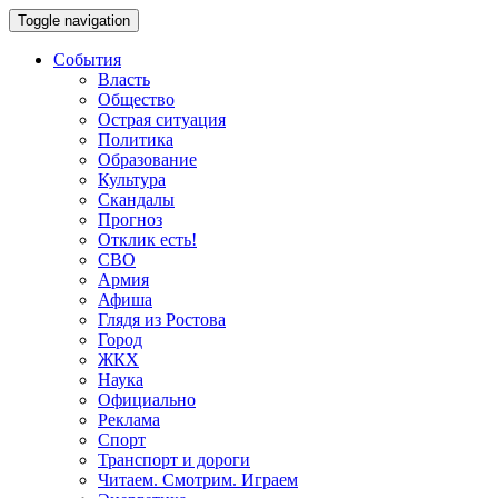
Toggle navigation
События
Власть
Общество
Острая ситуация
Политика
Образование
Культура
Скандалы
Прогноз
Отклик есть!
СВО
Армия
Афиша
Глядя из Ростова
Город
ЖКХ
Наука
Официально
Реклама
Спорт
Транспорт и дороги
Читаем. Смотрим. Играем