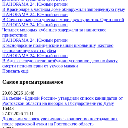
ПАНОРАМА 24. Южный регион
В Краснодаре в частном доме обнаружили запрещенную пуму
ПАНОРАМА 24. Южный регион
В Сочи горная река унесла в море двух туристов. Один погиб
ПАНОРАМА 24. Южный регион
Четырех молодых кубанцев задержали за нацистское
приветствие
ПАНОРАМА 24. Южный регион
Краснодарские полицейские нашли школьницу, жестоко
расправившуюся с голубем
ПАНОРАМА 24. Южный регион
В Адыгее следователи возбудили уголовное дело по факту
смерти пенсионерки от укусов макаки
Показать ещё
Самое просматриваемое
29.06.2026 18:48
На съезде «Единой России» утвердили список кандидатов от
Ростовской области на выборы в Государственную Думу
16443
27.07.2026 11:11
До восьми человек увеличилось количество пострадавших
после вражеской атаки на Ростовскую область