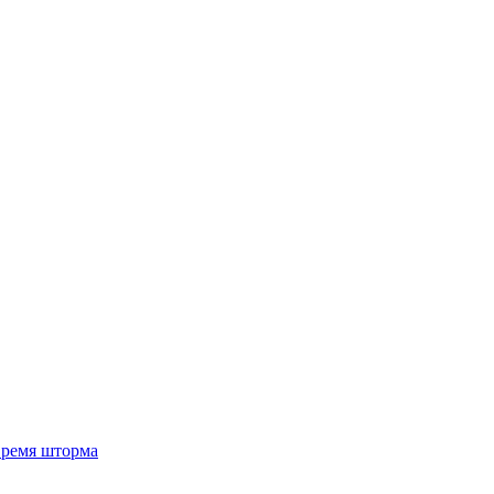
 время шторма