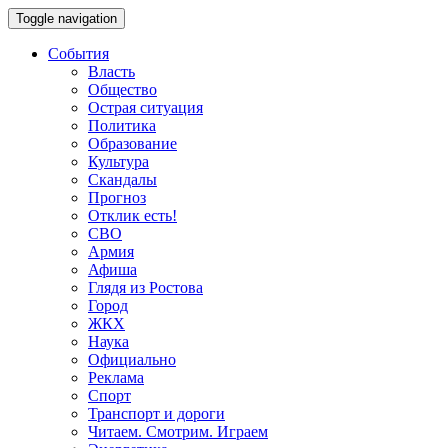
Toggle navigation
События
Власть
Общество
Острая ситуация
Политика
Образование
Культура
Скандалы
Прогноз
Отклик есть!
СВО
Армия
Афиша
Глядя из Ростова
Город
ЖКХ
Наука
Официально
Реклама
Спорт
Транспорт и дороги
Читаем. Смотрим. Играем