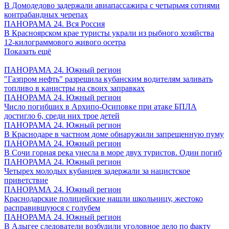
В Домодедово задержали авиапассажира с четырьмя сотнями
контрабандных черепах
ПАНОРАМА 24. Вся Россия
В Красноярском крае туристы украли из рыбного хозяйства
12-килограммового живого осетра
Показать ещё
ПАНОРАМА 24. Южный регион
"Газпром нефть" разрешила кубанским водителям заливать
топливо в канистры на своих заправках
ПАНОРАМА 24. Южный регион
Число погибших в Архипо-Осиповке при атаке БПЛА
достигло 6, среди них трое детей
ПАНОРАМА 24. Южный регион
В Краснодаре в частном доме обнаружили запрещенную пуму
ПАНОРАМА 24. Южный регион
В Сочи горная река унесла в море двух туристов. Один погиб
ПАНОРАМА 24. Южный регион
Четырех молодых кубанцев задержали за нацистское
приветствие
ПАНОРАМА 24. Южный регион
Краснодарские полицейские нашли школьницу, жестоко
расправившуюся с голубем
ПАНОРАМА 24. Южный регион
В Адыгее следователи возбудили уголовное дело по факту