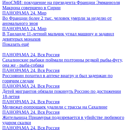
ИноСМИ: покушение на президента Франции Эмманюэля
Макрона совершено в Сирии
ПАНОРАМА 24. Мир
Во Франции более 2 тыс. человек умерли за неделю от
аномального зноя
ПАНОРАМА 24. Мир
В Таиланде 11-летний мальчик угнал машину и задавил
девятерых монахов
Показать ещё
ПАНОРАМА 24. Вся Россия
Сахалинские рыбаки поймали полтонны редкой рыбы-фугу,
она же - рыба-собака
ПАНОРАМА 24. Вся Россия
Россиянин похитил в аптеке виагру и был задержан по
горячим следам
ПАНОРАМА 24. Вся Россия
Детей мигрантов обязали покинуть Россию по достижении
18-летия
ПАНОРАМА 24. Вся Россия
Медвежат-попрошаек удалили с трассы на Сахалине
ПАНОРАМА 24. Вся Россия
Жительница Приамурья подозревается в убийстве любимого
ударом скалки
ПАНОРАМА 24. Вся Россия