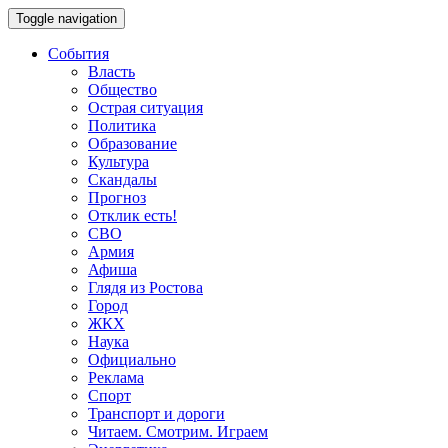
Toggle navigation
События
Власть
Общество
Острая ситуация
Политика
Образование
Культура
Скандалы
Прогноз
Отклик есть!
СВО
Армия
Афиша
Глядя из Ростова
Город
ЖКХ
Наука
Официально
Реклама
Спорт
Транспорт и дороги
Читаем. Смотрим. Играем