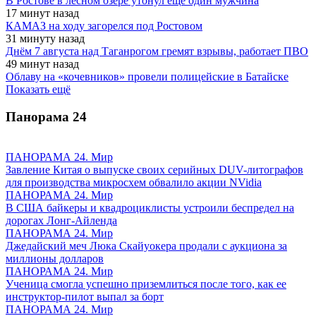
В Ростове в лесном озере утонул еще один мужчина
17 минут назад
КАМАЗ на ходу загорелся под Ростовом
31 минуту назад
Днём 7 августа над Таганрогом гремят взрывы, работает ПВО
49 минут назад
Облаву на «кочевников» провели полицейские в Батайске
Показать ещё
Панорама
24
ПАНОРАМА 24. Мир
Завление Китая о выпуске своих серийных DUV-литографов
для производства микросхем обвалило акции NVidia
ПАНОРАМА 24. Мир
В США байкеры и квадроциклисты устроили беспредел на
дорогах Лонг-Айленда
ПАНОРАМА 24. Мир
Джедайский меч Люка Скайуокера продали с аукциона за
миллионы долларов
ПАНОРАМА 24. Мир
Ученица смогла успешно приземлиться после того, как ее
инструктор-пилот выпал за борт
ПАНОРАМА 24. Мир