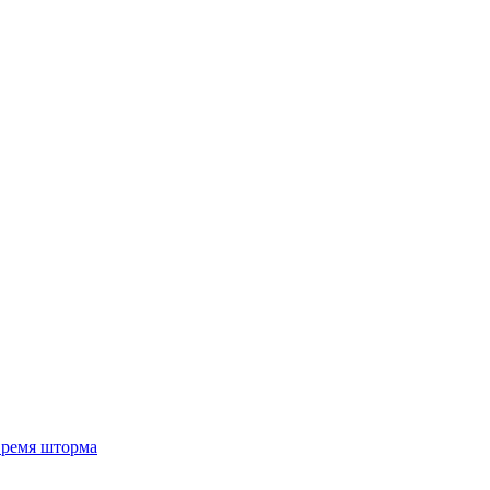
 время шторма