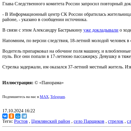
Глава Следственного комитета России запросил повторный док
- В Информационный центр СК России обратилась жительница Р
районе, - указано в сообщении источника.
В связи с этим Александру Бастрыкину
уже докладывали
о ход
Напомним, по версии следствия, 18-летний молодой человек в 
Водитель припарковал на обочине поля машину, и влюбленные 
пуль. Все они попали в 17-летнюю пассажирку. Девушку в тяже
Стрелка задержали, им оказался 37-летний местный житель. Из
Иллюстрация:
© «Панорама»
Подпишитесь на нас в
MAX
,
Telegram
.
17.10.2024 16:22
Теги:
Ростов
,
Цимлянский район
,
село Парщиков
,
стрелок
,
с