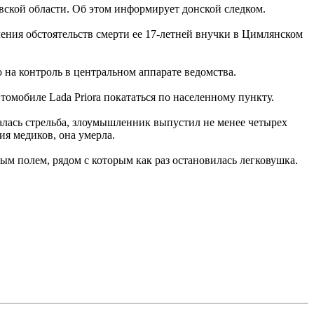
вской области. Об этом информирует донской следком.
ения обстоятельств смерти ее 17-летней внучки в Цимлянском
 на контроль в центральном аппарате ведомства.
томобиле Lada Priora покататься по населенному пункту.
алась стрельба, злоумышленник выпустил не менее четырех
ия медиков, она умерла.
м полем, рядом с которым как раз остановилась легковушка.