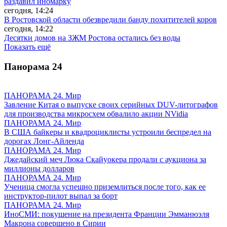
раздавил иномарку
сегодня, 14:24
В Ростовской области обезвредили банду похитителей коров
сегодня, 14:22
Десятки домов на ЗЖМ Ростова остались без воды
Показать ещё
Панорама
24
ПАНОРАМА 24. Мир
Завление Китая о выпуске своих серийных DUV-литографов
для производства микросхем обвалило акции NVidia
ПАНОРАМА 24. Мир
В США байкеры и квадроциклисты устроили беспредел на
дорогах Лонг-Айленда
ПАНОРАМА 24. Мир
Джедайский меч Люка Скайуокера продали с аукциона за
миллионы долларов
ПАНОРАМА 24. Мир
Ученица смогла успешно приземлиться после того, как ее
инструктор-пилот выпал за борт
ПАНОРАМА 24. Мир
ИноСМИ: покушение на президента Франции Эмманюэля
Макрона совершено в Сирии