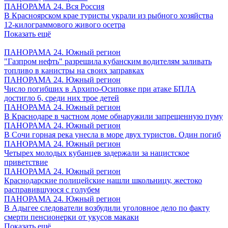
ПАНОРАМА 24. Вся Россия
В Красноярском крае туристы украли из рыбного хозяйства
12-килограммового живого осетра
Показать ещё
ПАНОРАМА 24. Южный регион
"Газпром нефть" разрешила кубанским водителям заливать
топливо в канистры на своих заправках
ПАНОРАМА 24. Южный регион
Число погибших в Архипо-Осиповке при атаке БПЛА
достигло 6, среди них трое детей
ПАНОРАМА 24. Южный регион
В Краснодаре в частном доме обнаружили запрещенную пуму
ПАНОРАМА 24. Южный регион
В Сочи горная река унесла в море двух туристов. Один погиб
ПАНОРАМА 24. Южный регион
Четырех молодых кубанцев задержали за нацистское
приветствие
ПАНОРАМА 24. Южный регион
Краснодарские полицейские нашли школьницу, жестоко
расправившуюся с голубем
ПАНОРАМА 24. Южный регион
В Адыгее следователи возбудили уголовное дело по факту
смерти пенсионерки от укусов макаки
Показать ещё