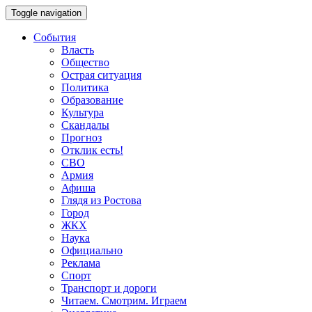
Toggle navigation
События
Власть
Общество
Острая ситуация
Политика
Образование
Культура
Скандалы
Прогноз
Отклик есть!
СВО
Армия
Афиша
Глядя из Ростова
Город
ЖКХ
Наука
Официально
Реклама
Спорт
Транспорт и дороги
Читаем. Смотрим. Играем