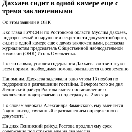
Даххаев сидит в одной камере еще с
тремя заключенными
Об этом заявили в ОНК
Экс-глава ГУФСИН по Ростовской области Муслим Даххаев,
подозреваемый в нарушении секретности документооборота,
сидит в одной камере еще с двумя заключенными, рассказал
журналистам председатель Общественной наблюдательной
комиссии (ОНК) Игорь Омельченко.
По его словам, условия содержания Даххаева соответствуют
всем нормам, необходимая помощь оказывается своевременно.
Напомним, Даххаева задержали рано утром 13 ноября по
подозрению в разглашении гостайны. Вечером того же дня
Ленинский райсуд Ростова вынес постановление о
заключении подозреваемого под стражу на 2 месяца .
По словам адвоката Александра Заманского, ему вменяется
"один эпизод, связанный с разглашением определенного
документа".
На днях Ленинский райсуд Ростова продлил ему срок
содержания под стражей еще на два месяца.