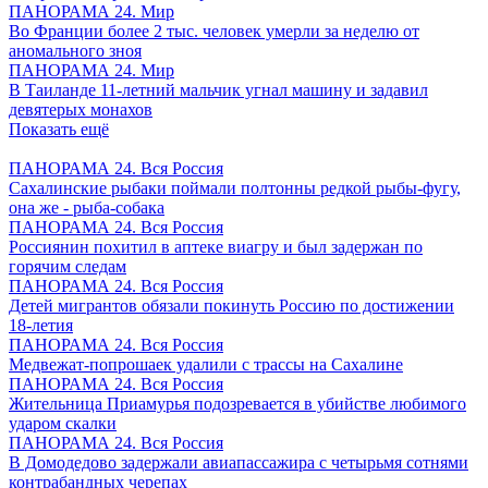
ПАНОРАМА 24. Мир
Во Франции более 2 тыс. человек умерли за неделю от
аномального зноя
ПАНОРАМА 24. Мир
В Таиланде 11-летний мальчик угнал машину и задавил
девятерых монахов
Показать ещё
ПАНОРАМА 24. Вся Россия
Сахалинские рыбаки поймали полтонны редкой рыбы-фугу,
она же - рыба-собака
ПАНОРАМА 24. Вся Россия
Россиянин похитил в аптеке виагру и был задержан по
горячим следам
ПАНОРАМА 24. Вся Россия
Детей мигрантов обязали покинуть Россию по достижении
18-летия
ПАНОРАМА 24. Вся Россия
Медвежат-попрошаек удалили с трассы на Сахалине
ПАНОРАМА 24. Вся Россия
Жительница Приамурья подозревается в убийстве любимого
ударом скалки
ПАНОРАМА 24. Вся Россия
В Домодедово задержали авиапассажира с четырьмя сотнями
контрабандных черепах