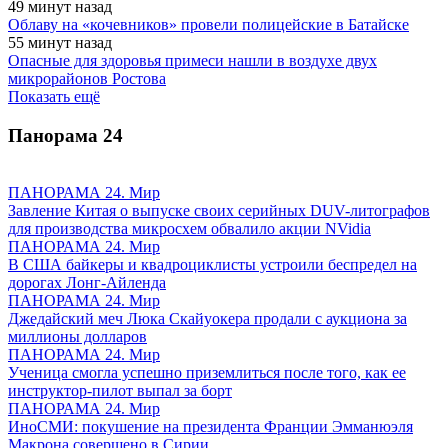
49 минут назад
Облаву на «кочевников» провели полицейские в Батайске
55 минут назад
Опасные для здоровья примеси нашли в воздухе двух
микрорайонов Ростова
Показать ещё
Панорама
24
ПАНОРАМА 24. Мир
Завление Китая о выпуске своих серийных DUV-литографов
для производства микросхем обвалило акции NVidia
ПАНОРАМА 24. Мир
В США байкеры и квадроциклисты устроили беспредел на
дорогах Лонг-Айленда
ПАНОРАМА 24. Мир
Джедайский меч Люка Скайуокера продали с аукциона за
миллионы долларов
ПАНОРАМА 24. Мир
Ученица смогла успешно приземлиться после того, как ее
инструктор-пилот выпал за борт
ПАНОРАМА 24. Мир
ИноСМИ: покушение на президента Франции Эмманюэля
Макрона совершено в Сирии