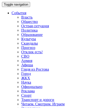
Toggle navigation
События
Власть
Общество
Острая ситуация
Политика
Образование
Культура
Скандалы
Прогноз
Отклик есть!
СВО
Армия
Афиша
Глядя из Ростова
Город
ЖКХ
Наука
Официально
Реклама
Спорт
Транспорт и дороги
Читаем. Смотрим. Играем