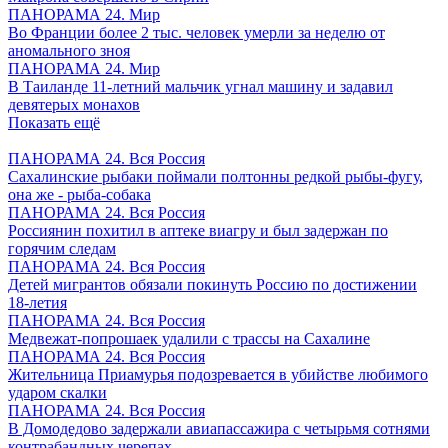
ПАНОРАМА 24. Мир
Во Франции более 2 тыс. человек умерли за неделю от
аномального зноя
ПАНОРАМА 24. Мир
В Таиланде 11-летний мальчик угнал машину и задавил
девятерых монахов
Показать ещё
ПАНОРАМА 24. Вся Россия
Сахалинские рыбаки поймали полтонны редкой рыбы-фугу,
она же - рыба-собака
ПАНОРАМА 24. Вся Россия
Россиянин похитил в аптеке виагру и был задержан по
горячим следам
ПАНОРАМА 24. Вся Россия
Детей мигрантов обязали покинуть Россию по достижении
18-летия
ПАНОРАМА 24. Вся Россия
Медвежат-попрошаек удалили с трассы на Сахалине
ПАНОРАМА 24. Вся Россия
Жительница Приамурья подозревается в убийстве любимого
ударом скалки
ПАНОРАМА 24. Вся Россия
В Домодедово задержали авиапассажира с четырьмя сотнями
контрабандных черепах