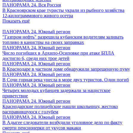
ПАНОРАМА 24. Вся Россия
В Красноярском крае туристы украли из рыбного хозяйства
12-килограммового живого осетра
Показать ещё
ПАНОРАМА 24. Южный регион
"Газпром нефть" разрешила кубанским водителям заливать
топливо в канистры на своих заправках
ПАНОРАМА 24. Южный регион
Число погибших в Архипо-Осиповке при атаке БПЛА
достигло 6, среди них трое детей
ПАНОРАМА 24. Южный регион
В Краснодаре в частном доме обнаружили запрещенную пуму
ПАНОРАМА 24. Южный регион
В Сочи горная река унесла в море двух туристов. Один погиб
ПАНОРАМА 24. Южный регион
Четырех молодых кубанцев задержали за нацистское
приветствие
ПАНОРАМА 24. Южный регион
Краснодарские полицейские нашли школьницу, жестоко
расправившуюся с голубем
ПАНОРАМА 24. Южный регион
В Адыгее следователи возбудили уголовное дело по факту
смерти пенсионерки от укусов макаки