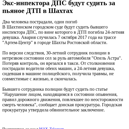
Экс-инпектора ДПС будут судить за
пьяное ДТП в Шахтах
Два человека пострадали, один погиб
В Шахтинском городском суде будут судить бывшего
инспектора ДПС, по вине которого в ДТП погибла 24-летняя
девушка. Авария случилась 7 октября 2017 года на трассе
"Артем-Центр" в городе Шахты Ростовской области.
По версии следствия, 30-летний сотрудник полиции в
нетрезвом состоянии сел за руль автомобиля "Опель Астра".
Потеряв контроль, он врезался в такси. От столкновения
пострадали водители обеих машин, а 24-летняя девушка,
сидевшая в машине полицейского, получила травмы, не
совместимые с жизнью, и скончалась.
Бывшего сотрудника полиции будут судить по статье
"Нарушение лицом, находящимся в состоянии опьянения,
правил дорожного движения, повлекшее по неосторожности
смерть человека", сообщает донская прокуратура. Городская
прокуратура утвердила обвинительное заключение.
Подпишитесь на нас в
MAX
,
Telegram
.