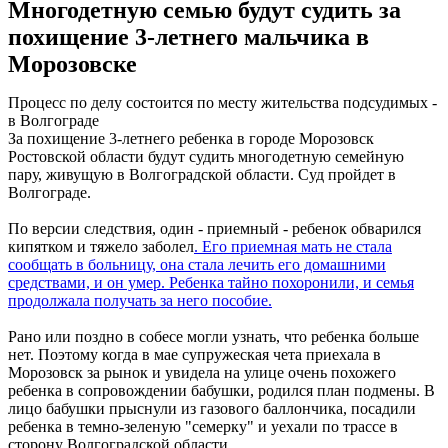
Многодетную семью будут судить за
похищение 3-летнего мальчика в
Морозовске
Процесс по делу состоится по месту жительства подсудимых -
в Волгограде
За похищение 3-летнего ребенка в городе Морозовск
Ростовской области будут судить многодетную семейную
пару, живущую в Волгоградской области. Суд пройдет в
Волгограде.
По версии следствия, один - приемный - ребенок обварился
кипятком и тяжело заболел
. Его приемная мать не стала
сообщать в больницу, она стала лечить его домашними
средствами, и он умер. Ребенка тайно похоронили, и семья
продолжала получать за него пособие.
Рано или поздно в собесе могли узнать, что ребенка больше
нет. Поэтому когда в мае супружеская чета приехала в
Морозовск за рынок и увидела на улице очень похожего
ребенка в сопровождении бабушки, родился план подмены. В
лицо бабушки прыснули из газового баллончика, посадили
ребенка в темно-зеленую "семерку" и уехали по трассе в
сторону Волгоградской области.