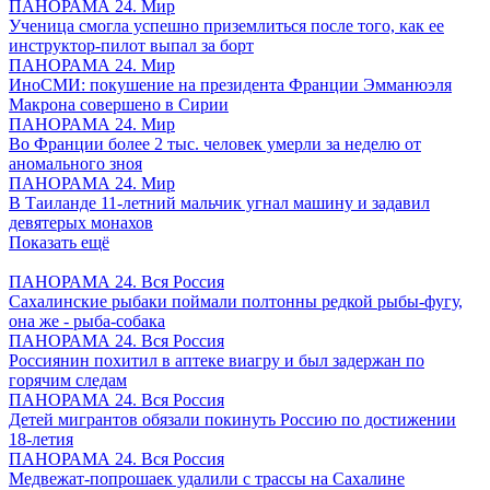
ПАНОРАМА 24. Мир
Ученица смогла успешно приземлиться после того, как ее
инструктор-пилот выпал за борт
ПАНОРАМА 24. Мир
ИноСМИ: покушение на президента Франции Эмманюэля
Макрона совершено в Сирии
ПАНОРАМА 24. Мир
Во Франции более 2 тыс. человек умерли за неделю от
аномального зноя
ПАНОРАМА 24. Мир
В Таиланде 11-летний мальчик угнал машину и задавил
девятерых монахов
Показать ещё
ПАНОРАМА 24. Вся Россия
Сахалинские рыбаки поймали полтонны редкой рыбы-фугу,
она же - рыба-собака
ПАНОРАМА 24. Вся Россия
Россиянин похитил в аптеке виагру и был задержан по
горячим следам
ПАНОРАМА 24. Вся Россия
Детей мигрантов обязали покинуть Россию по достижении
18-летия
ПАНОРАМА 24. Вся Россия
Медвежат-попрошаек удалили с трассы на Сахалине