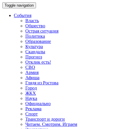
Toggle navigation
События
Власть
Общество
Острая ситуация
Политика
Образование
Культура
Скандалы
Прогноз
Отклик есть!
СВО
Армия
Афиша
Глядя из Ростова
Город
ЖКХ
Наука
Официально
Реклама
Спорт
Транспорт и дороги
Читаем. Смотрим. Играем