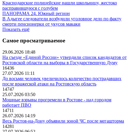
Краснодарские полицейские нашли школьницу, жестоко
расправившуюся с голубем
ПАНОРАМА 24. Южный регион
В Адыгее следователи возбудили уголовное дело по факту
смерти пенсионерки от укусов макаки
Показать ещё
Самое просматриваемое
29.06.2026 18:48
На съезде «Единой России» утвердили список кандидатов от
Ростовской области на выборы в Государственную Думу
16436
27.07.2026 11:11
До восьми человек увеличилось количество пострадавших
после вражеской атаки на Ростовскую область
14747
25.07.2026 03:50
Мощные взрывы прогремели в Ростове - над городом
работает ПВО
14711
26.07.2026 14:19
Весь Ростов-на-Дону объявили зоной ЧС после мегашторма
14281
27.07.2026 06:52