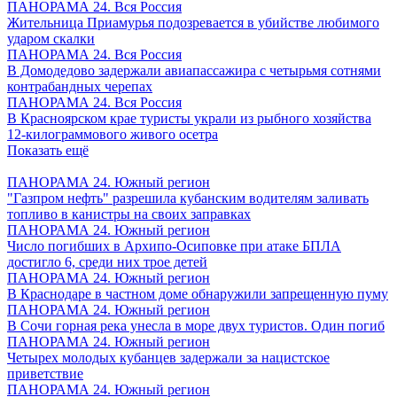
ПАНОРАМА 24. Вся Россия
Жительница Приамурья подозревается в убийстве любимого
ударом скалки
ПАНОРАМА 24. Вся Россия
В Домодедово задержали авиапассажира с четырьмя сотнями
контрабандных черепах
ПАНОРАМА 24. Вся Россия
В Красноярском крае туристы украли из рыбного хозяйства
12-килограммового живого осетра
Показать ещё
ПАНОРАМА 24. Южный регион
"Газпром нефть" разрешила кубанским водителям заливать
топливо в канистры на своих заправках
ПАНОРАМА 24. Южный регион
Число погибших в Архипо-Осиповке при атаке БПЛА
достигло 6, среди них трое детей
ПАНОРАМА 24. Южный регион
В Краснодаре в частном доме обнаружили запрещенную пуму
ПАНОРАМА 24. Южный регион
В Сочи горная река унесла в море двух туристов. Один погиб
ПАНОРАМА 24. Южный регион
Четырех молодых кубанцев задержали за нацистское
приветствие
ПАНОРАМА 24. Южный регион