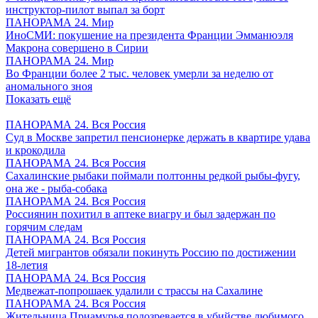
инструктор-пилот выпал за борт
ПАНОРАМА 24. Мир
ИноСМИ: покушение на президента Франции Эмманюэля
Макрона совершено в Сирии
ПАНОРАМА 24. Мир
Во Франции более 2 тыс. человек умерли за неделю от
аномального зноя
Показать ещё
ПАНОРАМА 24. Вся Россия
Суд в Москве запретил пенсионерке держать в квартире удава
и крокодила
ПАНОРАМА 24. Вся Россия
Сахалинские рыбаки поймали полтонны редкой рыбы-фугу,
она же - рыба-собака
ПАНОРАМА 24. Вся Россия
Россиянин похитил в аптеке виагру и был задержан по
горячим следам
ПАНОРАМА 24. Вся Россия
Детей мигрантов обязали покинуть Россию по достижении
18-летия
ПАНОРАМА 24. Вся Россия
Медвежат-попрошаек удалили с трассы на Сахалине
ПАНОРАМА 24. Вся Россия
Жительница Приамурья подозревается в убийстве любимого