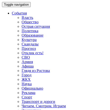
Toggle navigation
События
Власть
Общество
Острая ситуация
Политика
Образование
Культура
Скандалы
Прогноз
Отклик есть!
СВО
Армия
Афиша
Глядя из Ростова
Город
ЖКХ
Наука
Официально
Реклама
Спорт
Транспорт и дороги
Читаем. Смотрим. Играем