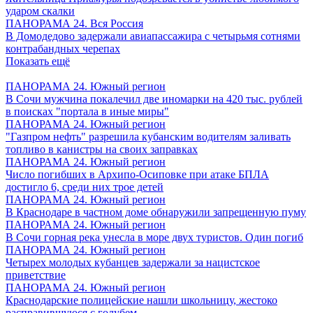
ударом скалки
ПАНОРАМА 24. Вся Россия
В Домодедово задержали авиапассажира с четырьмя сотнями
контрабандных черепах
Показать ещё
ПАНОРАМА 24. Южный регион
В Сочи мужчина покалечил две иномарки на 420 тыс. рублей
в поисках "портала в иные миры"
ПАНОРАМА 24. Южный регион
"Газпром нефть" разрешила кубанским водителям заливать
топливо в канистры на своих заправках
ПАНОРАМА 24. Южный регион
Число погибших в Архипо-Осиповке при атаке БПЛА
достигло 6, среди них трое детей
ПАНОРАМА 24. Южный регион
В Краснодаре в частном доме обнаружили запрещенную пуму
ПАНОРАМА 24. Южный регион
В Сочи горная река унесла в море двух туристов. Один погиб
ПАНОРАМА 24. Южный регион
Четырех молодых кубанцев задержали за нацистское
приветствие
ПАНОРАМА 24. Южный регион
Краснодарские полицейские нашли школьницу, жестоко
расправившуюся с голубем