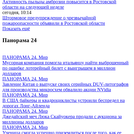
Активность пыльцы амброзии повысится в Ростовской
области на следующей неделе
сегодня, 10:14
Штормовое предупреждение о чрезвычайной
пожароопасности объявили в Ростовской области
Показать ещё
Панорама
24
ПАНОРАМА 24. Мир
Мусорная компания помогла итальянцу найти выброшенный
по ошибке лотерейный билет с выигрышем в миллион
долларов
ПАНОРАМА 24. Мир
Завление Китая о выпуске своих серийных DUV-литографов
для производства микросхем обвалило акции NVidia
ПАНОРАМА 24. Мир
В США байкеры и квадроциклисты устроили беспредел на
дорогах Лонг-Айленда
ПАНОРАМА 24. Мир
Джедайский меч Люка Скайуокера продали с аукциона за
миллионы долларов
ПАНОРАМА 24. Мир
Ученица смогла успешно приземлиться после того, как ее