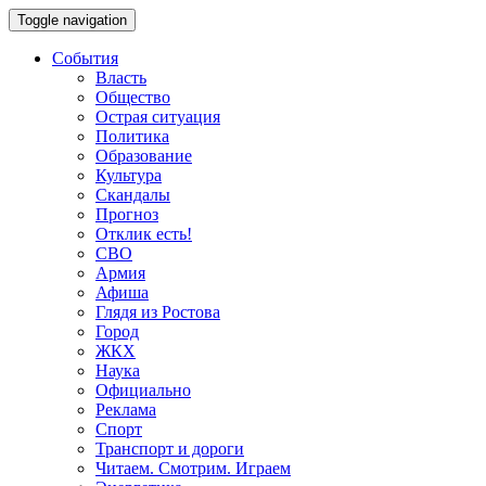
Toggle navigation
События
Власть
Общество
Острая ситуация
Политика
Образование
Культура
Скандалы
Прогноз
Отклик есть!
СВО
Армия
Афиша
Глядя из Ростова
Город
ЖКХ
Наука
Официально
Реклама
Спорт
Транспорт и дороги
Читаем. Смотрим. Играем