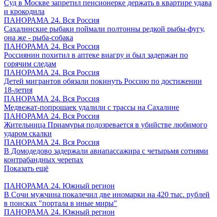
Суд в Москве запретил пенсионерке держать в квартире удава
и крокодила
ПАНОРАМА 24. Вся Россия
Сахалинские рыбаки поймали полтонны редкой рыбы-фугу,
она же - рыба-собака
ПАНОРАМА 24. Вся Россия
Россиянин похитил в аптеке виагру и был задержан по
горячим следам
ПАНОРАМА 24. Вся Россия
Детей мигрантов обязали покинуть Россию по достижении
18-летия
ПАНОРАМА 24. Вся Россия
Медвежат-попрошаек удалили с трассы на Сахалине
ПАНОРАМА 24. Вся Россия
Жительница Приамурья подозревается в убийстве любимого
ударом скалки
ПАНОРАМА 24. Вся Россия
В Домодедово задержали авиапассажира с четырьмя сотнями
контрабандных черепах
Показать ещё
ПАНОРАМА 24. Южный регион
В Сочи мужчина покалечил две иномарки на 420 тыс. рублей
в поисках "портала в иные миры"
ПАНОРАМА 24. Южный регион