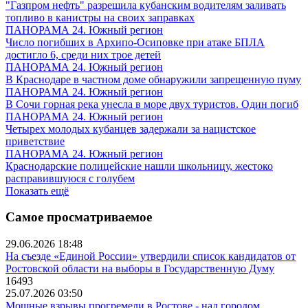
"Газпром нефть" разрешила кубанским водителям заливать
топливо в канистры на своих заправках
ПАНОРАМА 24. Южный регион
Число погибших в Архипо-Осиповке при атаке БПЛА
достигло 6, среди них трое детей
ПАНОРАМА 24. Южный регион
В Краснодаре в частном доме обнаружили запрещенную пуму
ПАНОРАМА 24. Южный регион
В Сочи горная река унесла в море двух туристов. Один погиб
ПАНОРАМА 24. Южный регион
Четырех молодых кубанцев задержали за нацистское
приветствие
ПАНОРАМА 24. Южный регион
Краснодарские полицейские нашли школьницу, жестоко
расправившуюся с голубем
Показать ещё
Самое просматриваемое
29.06.2026 18:48
На съезде «Единой России» утвердили список кандидатов от
Ростовской области на выборы в Государственную Думу
16493
25.07.2026 03:50
Мощные взрывы прогремели в Ростове - над городом