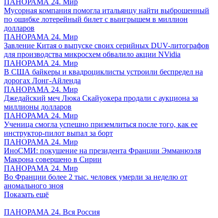
ПАНОРАМА 24. Мир
Мусорная компания помогла итальянцу найти выброшенный
по ошибке лотерейный билет с выигрышем в миллион
долларов
ПАНОРАМА 24. Мир
Завление Китая о выпуске своих серийных DUV-литографов
для производства микросхем обвалило акции NVidia
ПАНОРАМА 24. Мир
В США байкеры и квадроциклисты устроили беспредел на
дорогах Лонг-Айленда
ПАНОРАМА 24. Мир
Джедайский меч Люка Скайуокера продали с аукциона за
миллионы долларов
ПАНОРАМА 24. Мир
Ученица смогла успешно приземлиться после того, как ее
инструктор-пилот выпал за борт
ПАНОРАМА 24. Мир
ИноСМИ: покушение на президента Франции Эмманюэля
Макрона совершено в Сирии
ПАНОРАМА 24. Мир
Во Франции более 2 тыс. человек умерли за неделю от
аномального зноя
Показать ещё
ПАНОРАМА 24. Вся Россия