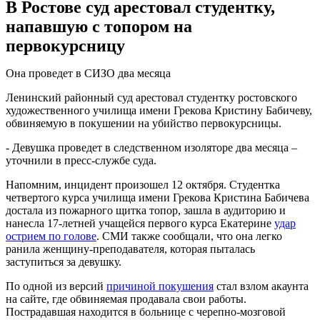
В Ростове суд арестовал студентку,
напавшую с топором на
первокурсницу
Она проведет в СИЗО два месяца
Ленинский районный суд арестовал студентку ростовского
художественного училища имени Грекова Кристину Бабичеву,
обвиняемую в покушении на убийство первокурсницы.
- Девушка проведет в следственном изоляторе два месяца –
уточнили в пресс-службе суда.
Напомним, инцидент произошел 12 октября. Студентка
четвертого курса училища имени Грекова Кристина Бабичева
достала из пожарного щитка топор, зашла в аудиторию и
нанесла 17-летней учащейся первого курса Екатерине
удар
острием по голове
. СМИ также сообщали, что она легко
ранила женщину-преподавателя, которая пыталась
заступиться за девушку.
По одной из версий
причиной покушения
стал взлом акаунта
на сайте, где обвиняемая продавала свои работы.
Пострадавшая находится в больнице с черепно-мозговой