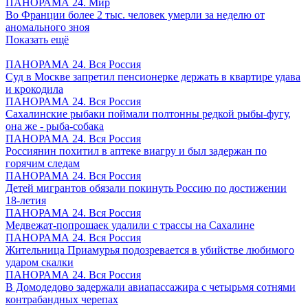
ПАНОРАМА 24. Мир
Во Франции более 2 тыс. человек умерли за неделю от
аномального зноя
Показать ещё
ПАНОРАМА 24. Вся Россия
Суд в Москве запретил пенсионерке держать в квартире удава
и крокодила
ПАНОРАМА 24. Вся Россия
Сахалинские рыбаки поймали полтонны редкой рыбы-фугу,
она же - рыба-собака
ПАНОРАМА 24. Вся Россия
Россиянин похитил в аптеке виагру и был задержан по
горячим следам
ПАНОРАМА 24. Вся Россия
Детей мигрантов обязали покинуть Россию по достижении
18-летия
ПАНОРАМА 24. Вся Россия
Медвежат-попрошаек удалили с трассы на Сахалине
ПАНОРАМА 24. Вся Россия
Жительница Приамурья подозревается в убийстве любимого
ударом скалки
ПАНОРАМА 24. Вся Россия
В Домодедово задержали авиапассажира с четырьмя сотнями
контрабандных черепах