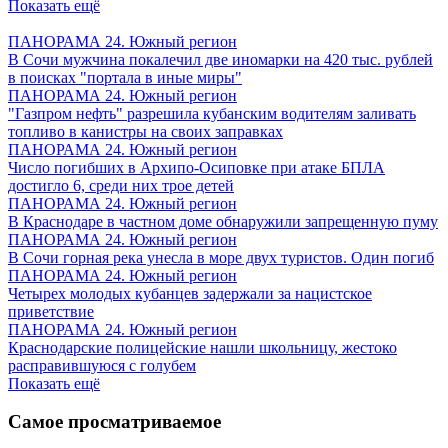
Показать ещё
ПАНОРАМА 24. Южный регион
В Сочи мужчина покалечил две иномарки на 420 тыс. рублей
в поисках "портала в иные миры"
ПАНОРАМА 24. Южный регион
"Газпром нефть" разрешила кубанским водителям заливать
топливо в канистры на своих заправках
ПАНОРАМА 24. Южный регион
Число погибших в Архипо-Осиповке при атаке БПЛА
достигло 6, среди них трое детей
ПАНОРАМА 24. Южный регион
В Краснодаре в частном доме обнаружили запрещенную пуму
ПАНОРАМА 24. Южный регион
В Сочи горная река унесла в море двух туристов. Один погиб
ПАНОРАМА 24. Южный регион
Четырех молодых кубанцев задержали за нацистское
приветствие
ПАНОРАМА 24. Южный регион
Краснодарские полицейские нашли школьницу, жестоко
расправившуюся с голубем
Показать ещё
Самое просматриваемое