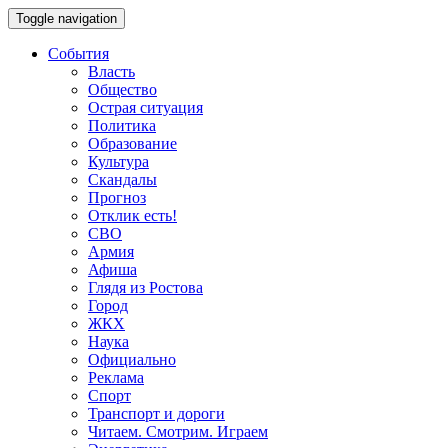
Toggle navigation
События
Власть
Общество
Острая ситуация
Политика
Образование
Культура
Скандалы
Прогноз
Отклик есть!
СВО
Армия
Афиша
Глядя из Ростова
Город
ЖКХ
Наука
Официально
Реклама
Спорт
Транспорт и дороги
Читаем. Смотрим. Играем