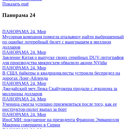
Показать ещё
Панорама
24
ПАНОРАМА 24. Мир
Мусорная компания помогла итальянцу найти выброшенный
по ошибке лотерейный билет с выигрышем в миллион
долларов
ПАНОРАМА 24. Мир
Завление Китая о выпуске своих серийных DUV-литографов
для производства микросхем обвалило акции NVidia
ПАНОРАМА 24. Мир
В США байкеры и квадроциклисты устроили беспредел на
дорогах Лонг-Айленда
ПАНОРАМА 24. Мир
Джедайский меч Люка Скайуокера продали с аукциона за
миллионы долларов
ПАНОРАМА 24. Мир
Ученица смогла успешно приземлиться после того, как ее
инструктор-пилот выпал за борт
ПАНОРАМА 24. Мир
ИноСМИ: покушение на президента Франции Эмманюэля
Макрона совершено в Сирии