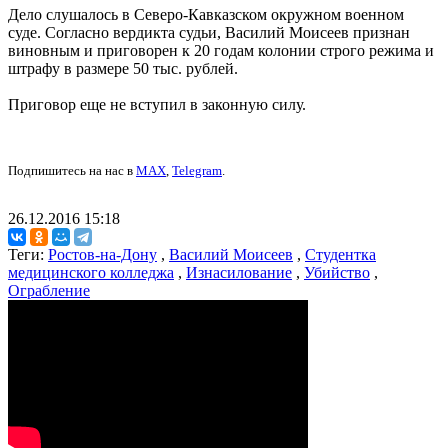
Дело слушалось в Северо-Кавказском окружном военном
суде. Согласно вердикта судьи, Василий Моисеев признан
виновным и приговорен к 20 годам колонии строго режима и
штрафу в размере 50 тыс. рублей.
Приговор еще не вступил в законную силу.
Подпишитесь на нас в
MAX
,
Telegram
.
26.12.2016 15:18
Теги:
Ростов-на-Дону
,
Василий Моисеев
,
Студентка
медицинского колледжа
,
Изнасилование
,
Убийство
,
Ограбление