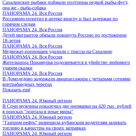
Сахалинские рыбаки поймали полтонны редкой рыбы-фугу,
она же - рыба-собака
ПАНОРАМА 24. Вся Россия
Россиянин похитил в аптеке виагру и был задержан по
горячим следам
ПАНОРАМА 24. Вся Россия
Детей мигрантов обязали покинуть Россию по достижении
18-летия
ПАНОРАМА 24. Вся Россия
Медвежат-попрошаек удалили с трассы на Сахалине
ПАНОРАМА 24. Вся Россия
Жительница Приамурья подозревается в убийстве любимого
ударом скалки
ПАНОРАМА 24. Вся Россия
В Домодедово задержали авиапассажира с четырьмя сотнями
контрабандных черепах
Показать ещё
ПАНОРАМА 24. Южный регион
В Сочи мужчина покалечил две иномарки на 420 тыс. рублей
в поисках "портала в иные миры"
ПАНОРАМА 24. Южный регион
"Газпром нефть" разрешила кубанским водителям заливать
топливо в канистры на своих заправках
ПАНОРАМА 24. Южный регион