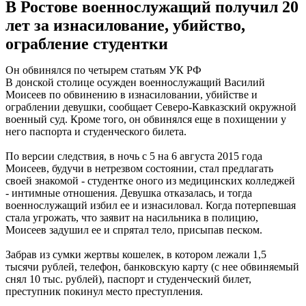
В Ростове военнослужащий получил 20
лет за изнасилование, убийство,
ограбление студентки
Он обвинялся по четырем статьям УК РФ
В донской столице осужден военнослужащий Василий
Моисеев по обвинению в изнасиловании, убийстве и
ограблении девушки, сообщает Северо-Кавказский окружной
военный суд. Кроме того, он обвинялся еще в похищении у
него паспорта и студенческого билета.
По версии следствия, в ночь с 5 на 6 августа 2015 года
Моисеев, будучи в нетрезвом состоянии, стал предлагать
своей знакомой - студентке оного из медицинских колледжей
- интимные отношения. Девушка отказалась, и тогда
военнослужащий избил ее и изнасиловал. Когда потерпевшая
стала угрожать, что заявит на насильника в полицию,
Моисеев задушил ее и спрятал тело, присыпав песком.
Забрав из сумки жертвы кошелек, в котором лежали 1,5
тысячи рублей, телефон, банковскую карту (с нее обвиняемый
снял 10 тыс. рублей), паспорт и студенческий билет,
преступник покинул место преступления.