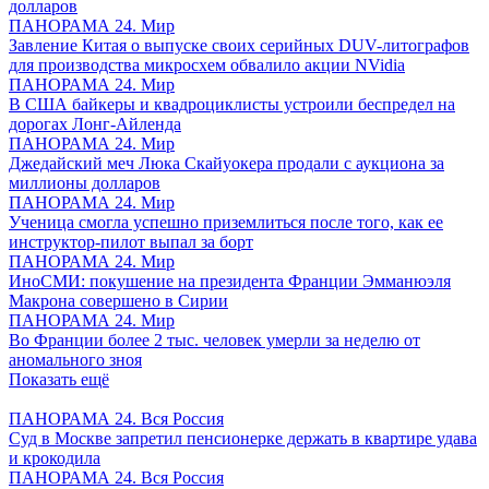
долларов
ПАНОРАМА 24. Мир
Завление Китая о выпуске своих серийных DUV-литографов
для производства микросхем обвалило акции NVidia
ПАНОРАМА 24. Мир
В США байкеры и квадроциклисты устроили беспредел на
дорогах Лонг-Айленда
ПАНОРАМА 24. Мир
Джедайский меч Люка Скайуокера продали с аукциона за
миллионы долларов
ПАНОРАМА 24. Мир
Ученица смогла успешно приземлиться после того, как ее
инструктор-пилот выпал за борт
ПАНОРАМА 24. Мир
ИноСМИ: покушение на президента Франции Эмманюэля
Макрона совершено в Сирии
ПАНОРАМА 24. Мир
Во Франции более 2 тыс. человек умерли за неделю от
аномального зноя
Показать ещё
ПАНОРАМА 24. Вся Россия
Суд в Москве запретил пенсионерке держать в квартире удава
и крокодила
ПАНОРАМА 24. Вся Россия