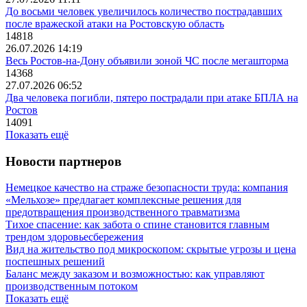
До восьми человек увеличилось количество пострадавших
после вражеской атаки на Ростовскую область
14818
26.07.2026 14:19
Весь Ростов-на-Дону объявили зоной ЧС после мегашторма
14368
27.07.2026 06:52
Два человека погибли, пятеро пострадали при атаке БПЛА на
Ростов
14091
Показать ещё
Новости партнеров
Немецкое качество на страже безопасности труда: компания
«Мельхозе» предлагает комплексные решения для
предотвращения производственного травматизма
Тихое спасение: как забота о спине становится главным
трендом здоровьесбережения
Вид на жительство под микроскопом: скрытые угрозы и цена
поспешных решений
Баланс между заказом и возможностью: как управляют
производственным потоком
Показать ещё