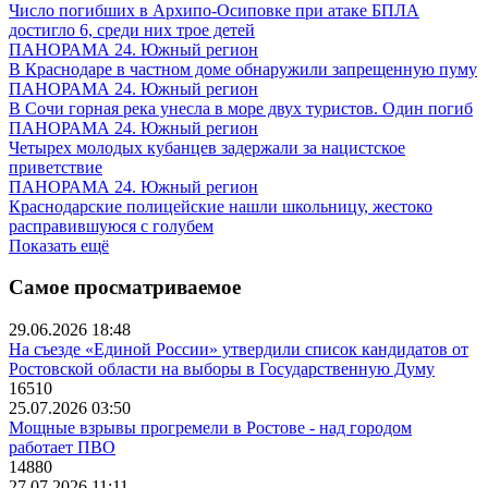
Число погибших в Архипо-Осиповке при атаке БПЛА
достигло 6, среди них трое детей
ПАНОРАМА 24. Южный регион
В Краснодаре в частном доме обнаружили запрещенную пуму
ПАНОРАМА 24. Южный регион
В Сочи горная река унесла в море двух туристов. Один погиб
ПАНОРАМА 24. Южный регион
Четырех молодых кубанцев задержали за нацистское
приветствие
ПАНОРАМА 24. Южный регион
Краснодарские полицейские нашли школьницу, жестоко
расправившуюся с голубем
Показать ещё
Самое просматриваемое
29.06.2026 18:48
На съезде «Единой России» утвердили список кандидатов от
Ростовской области на выборы в Государственную Думу
16510
25.07.2026 03:50
Мощные взрывы прогремели в Ростове - над городом
работает ПВО
14880
27.07.2026 11:11