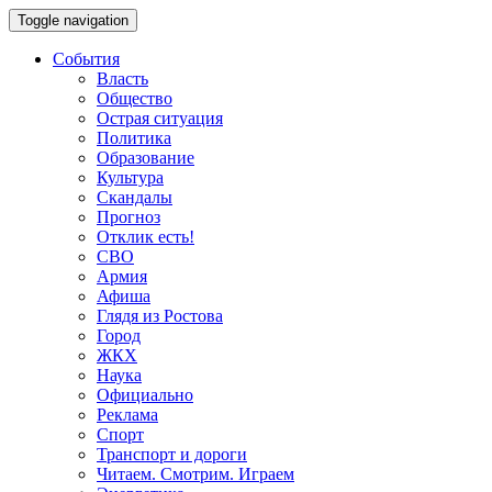
Toggle navigation
События
Власть
Общество
Острая ситуация
Политика
Образование
Культура
Скандалы
Прогноз
Отклик есть!
СВО
Армия
Афиша
Глядя из Ростова
Город
ЖКХ
Наука
Официально
Реклама
Спорт
Транспорт и дороги
Читаем. Смотрим. Играем