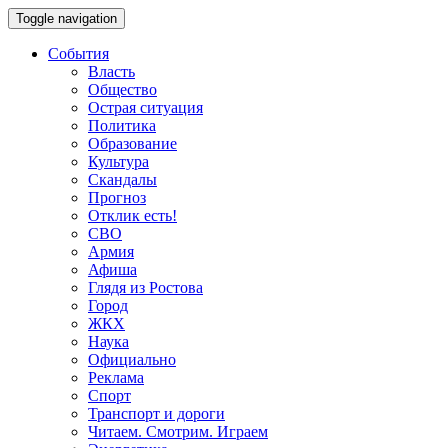
Toggle navigation
События
Власть
Общество
Острая ситуация
Политика
Образование
Культура
Скандалы
Прогноз
Отклик есть!
СВО
Армия
Афиша
Глядя из Ростова
Город
ЖКХ
Наука
Официально
Реклама
Спорт
Транспорт и дороги
Читаем. Смотрим. Играем