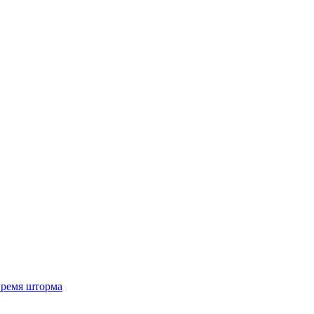
 время шторма