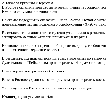
А также за призывы к терактам
В Ростове огласили приговоры пятерым членам террористическ
Южного окружного военного суда.
На скамье подсудимых оказались Энвер Аметов, Осман Арифме
подразделение партии исламского освобождения «Хизб ут-Тахр
В составе организации пятеро мужчин участвовали в различны
агитировать местных жителей примыкать в их ряды.
В отношении членов запрещенной партии выдвинули обвинения 
насильственное свержение власти).
В результате, суд признал всех пятерых виновными по вышеук
Сулейманова и Шейхалиева приговорили к 14 годам строгого 
Приговор все пятеро могут обжаловать.
Ранее в Ростове украинского экстремиста приговорили к вось
*Запрещенная в России террористическая организация
Иллюстрация:
yovs.ros.sudrf.ru