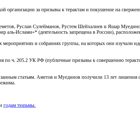
ой организации за призывы к терактам и покушение на свержени
метов, Руслан Сулейманов, Рустем Шейхалиев и Яшар Муединов.
ир аль-Ислами»* (деятельность запрещена в России), расположе
х мероприятиях и собраниях группы, на которых они изучали иде
по ч. 205.2 УК РФ (публичные призывы к совершению терактов)
азанным статьям. Аметов и Муединов получили 13 лет лишения 
режима.
ми
годам тюрьмы.